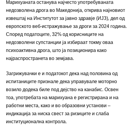
Марихуаната останува најчесто употребуваната
недозволена дрога во Македонија, открива најновиот
извештај на Институтот за јавно здравје (ИЈЗ), дел од
европското веб-истражување за дроги за 2024 година.
Според податоците, 32% од корисниците на
недозволени супстанции ја избираат токму оваа
психоактивна дрога, што ја позиционира како
најраспространета во земјава.
Загрижувачки е и податокот дека над половина од
испитаниците признале дека управувале моторно
возило додека биле под дејство на канабис. Освен
тоа, употребата на марихуана е регистрирана и на
работни места, како и во образовни установи –
индикација за ниска свест за ризиците и слаба
институционална контрола.