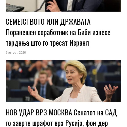
СЕМЕЈСТВОТО ИЛИ ДРЖАВАТА
Поранешен соработник на Биби изнесе
тврдења што го тресат Израел
8 август, 2026
НОВ УДАР ВРЗ МОСКВА Сенатот на САД
го заврте шрафот врз Русија, фон дер