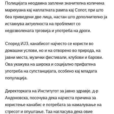
Полицијата неодамна заплени значителна количина
марихуана кај наплатната рампа кај Сопот, при што
беа приведени две лица, настан што дополнително ја
истакнува актуелноста на проблемот со
недозволената трговија и употреба на дроги.
Според ИЈЗ, канабисот најчесто се користи во
домашни услови, но и на отворено во природа, на
јавни места, музички фестивали, клубови и барови.
Ова укажува на широка и социјално прифатена
употреба на супстанцијата, особено кај младата
популација.
Директорката на Институтот за јавно здравје, д-р
Андоновска, посочува дека најчеста причина за
користење канабис е потребата за намалување на
стресот и опуштање. Таа нагласува дека овие