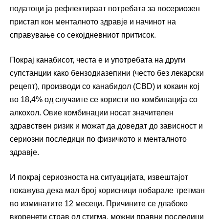
податоци ја рефлектираат потребата за посериозен
пристап кон менталното здравје и начинот на
справување со секојдневниот притисок.
Покрај канабисот, честа е и употребата на други
супстанции како бензодиазепини (често без лекарски
рецепт), производи со канабидол (CBD) и кокаин кој
во 18,4% од случаите се користи во комбинација со
алкохол. Овие комбинации носат значителен
здравствен ризик и можат да доведат до зависност и
сериозни последици по физичкото и менталното
здравје.
И покрај сериозноста на ситуацијата, извештајот
покажува дека мал број корисници побарале третман
во изминатите 12 месеци. Причините се длабоко
вкоренети страв од стигма, можни правни последици