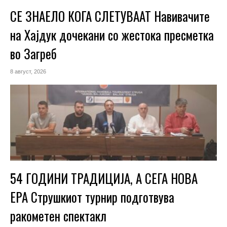
СЕ ЗНАЕЛО КОГА СЛЕТУВААТ Навивачите
на Хајдук дочекани со жестока пресметка
во Загреб
8 август, 2026
54 ГОДИНИ ТРАДИЦИЈА, А СЕГА НОВА
ЕРА Струшкиот турнир подготвува
ракометен спектакл