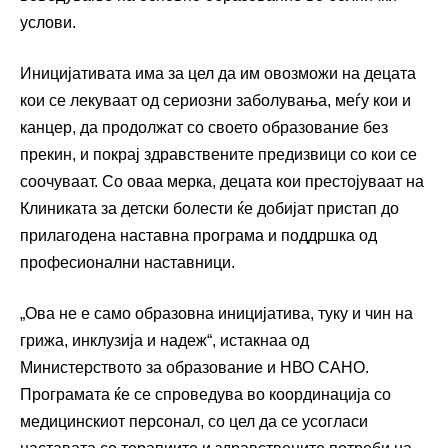
услови.
Иницијативата има за цел да им овозможи на децата
кои се лекуваат од сериозни заболувања, меѓу кои и
канцер, да продолжат со своето образование без
прекин, и покрај здравствените предизвици со кои се
соочуваат. Со оваа мерка, децата кои престојуваат на
Клиниката за детски болести ќе добијат пристап до
прилагодена наставна програма и поддршка од
професионални наставници.
„Ова не е само образовна иницијатива, туку и чин на
грижа, инклузија и надеж“, истакнаа од
Министерството за образование и НВО САНО.
Програмата ќе се спроведува во координација со
медицинскиот персонал, со цел да се усогласи