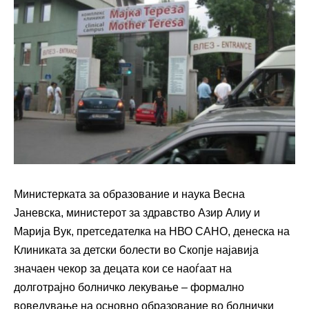
Министерката за образование и наука Весна
Јаневска, министерот за здравство Азир Алиу и
Марија Вук, претседателка на НВО САНО, денеска на
Клиниката за детски болести во Скопје најавија
значаен чекор за децата кои се наоѓаат на
долготрајно болничко лекување – формално
воведување на основно образование во болнички