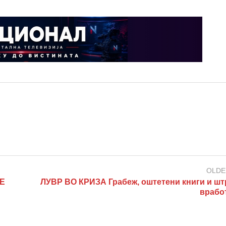
OLDE
Е
ЛУВР ВО КРИЗА Грабеж, оштетени книги и штр
врабо