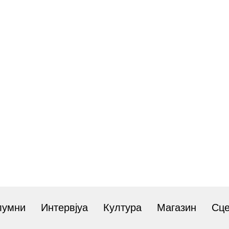
лумни
Интервјуа
Култура
Магазин
Сц