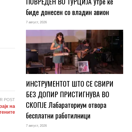
ПОВРЕДЕН ВО ТУРЦИЈА Утре ќе
биде донесен со владин авион
7 август, 2026
ИНСТРУМЕНТОТ ШТО СЕ СВИРИ
БЕЗ ДОПИР ПРИСТИГНУВА ВО
R POST
СКОПЈЕ Лабараториум отвора
ајк на
тените
бесплатни работилници
7 август, 2026