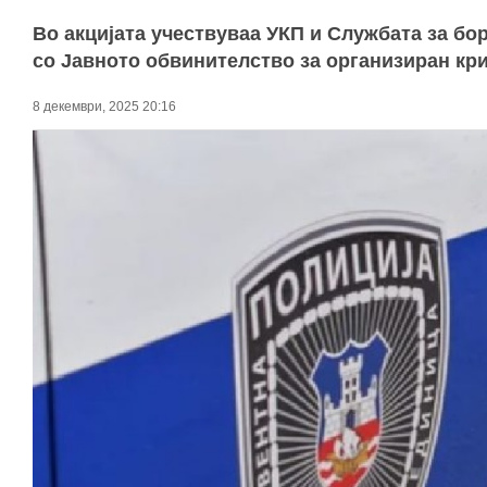
Во акцијата учествуваа УКП и Службата за бо
со Јавното обвинителство за организиран кр
8 декември, 2025 20:16