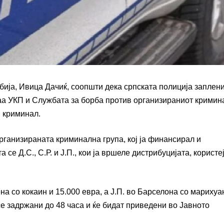
ија, Ивица Дачиќ, соопшти дека српската полиција заплен
уваа УКП и Службата за борба против организираниот кримин
н криминал.
организираната криминална група, кој ја финансирал и
се Д.С., С.Р. и Ј.П., кои ја вршеле дистрибуцијата, користе
на со кокаин и 15.000 евра, а Ј.П. во Барселона со марихуа
се задржани до 48 часа и ќе бидат приведени во Јавното