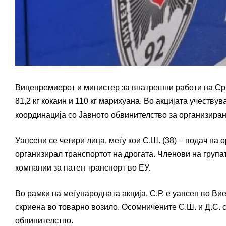
Вицепремиерот и министер за внатрешни работи на Срб
81,2 кг кокаин и 110 кг марихуана. Во акцијата учеств
координација со Јавното обвинителство за организира
Уапсени се четири лица, меѓу кои С.Ш. (38) – водач на 
организирал транспортот на дрогата. Членови на групата 
компании за патен транспорт во ЕУ.
Во рамки на меѓународната акција, С.Р. е уапсен во Вие
скриена во товарно возило. Осомничените С.Ш. и Д.С. 
обвинителство.