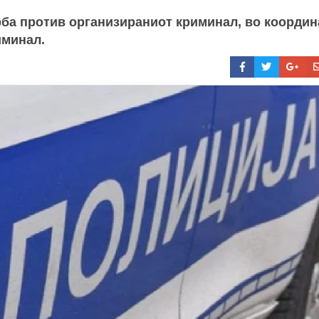
рба против организираниот криминал, во координ
иминал.