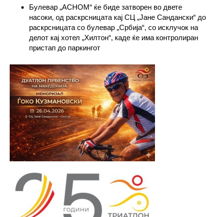
Булевар „АСНОМ“ ќе биде затворен во двете
насоки, од раскрсницата кај СЦ „Јане Сандански“ до
раскрсницата со булевар „Србија“, со исклучок на
делот кај хотел „Хилтон“, каде ќе има контролиран
пристап до паркингот