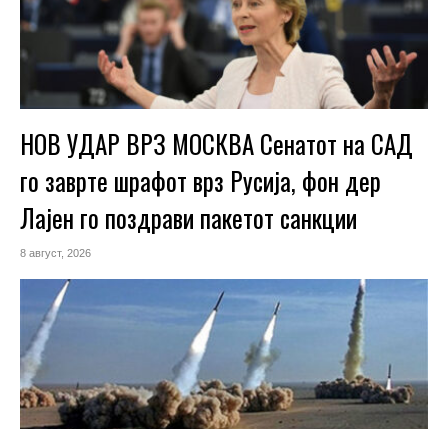
НОВ УДАР ВРЗ МОСКВА Сенатот на САД
го заврте шрафот врз Русија, фон дер
Лајен го поздрави пакетот санкции
8 август, 2026