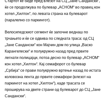
Стартот ќе биде пред влезот на СЦ „Јане Сандански“,
ќе се продолжува по булевар „АСНОМ“ во правец кон
хотел „Хилтон“, по левата страна на булеварот
(паралелно со паркингот).
Велосипедскиот сегмент ќе започне веднаш по
трчањето и ќе се одвива по следната траса: од СЦ
„Јане Сандански“ кон Мајчин дом по улица „Васко
Карангелески“ и полукружно назад пред првите
легнати полицајци, потоа десно по булевар „АСНОМ“
кон хотел „Хилтон“. Кај семафорот со булевар
„Србија“ се прави полукружно вртење назад по истата
коловозна лента до првите семафори (влезот на
паркингот на хотел „Хилтон“), каде трасата се
проширува на двете страни од булеварот до СЦ „Јане
Сандански“.