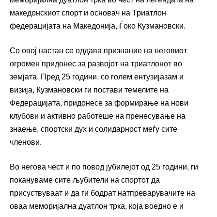
македонскиот спорт и основач на Триатлон
федерацијата на Македонија, Ѓоко Кузмановски.
Со овој настан се оддава признание на неговиот
огромен придонес за развојот на триатлонот во
земјата. Пред 25 години, со голем ентузијазам и
визија, Кузмановски ги постави темелите на
Федерацијата, придонесе за формирање на нови
клубови и активно работеше на пренесување на
знаење, спортски дух и солидарност меѓу сите
членови.
Во негова чест и по повод јубилејот од 25 години, ги
покануваме сите љубители на спортот да
присуствуваат и да ги бодрат натпреварувачите на
оваа меморијална дуатлон трка, која воедно е и