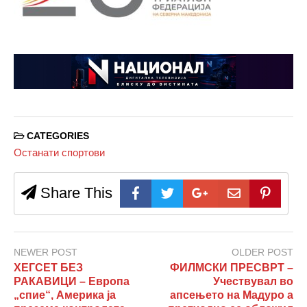
CATEGORIES
Останати спортови
Share This
NEWER POST
OLDER POST
ХЕГСЕТ БЕЗ
ФИЛМСКИ ПРЕСВРТ –
РАКАВИЦИ – Европа
Учествувал во
„спие“, Америка ја
апсењето на Мадуро а