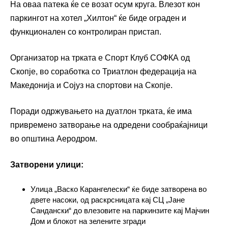
На оваа патека ќе се возат осум круга. Влезот кон
паркингот на хотел „Хилтон“ ќе биде ограден и
функционален со контролиран пристап.
Организатор на трката е Спорт Клуб СОФКА од
Скопје, во соработка со Триатлон федерација на
Македонија и Сојуз на спортови на Скопје.
Поради одржувањето на дуатлон трката, ќе има
привремено затворање на одредени сообраќајници
во општина Аеродром.
Затворени улици:
Улица „Васко Карангелески“ ќе биде затворена во
двете насоки, од раскрсницата кај СЦ „Јане
Сандански“ до влезовите на паркинзите кај Мајчин
Дом и блокот на зелените згради