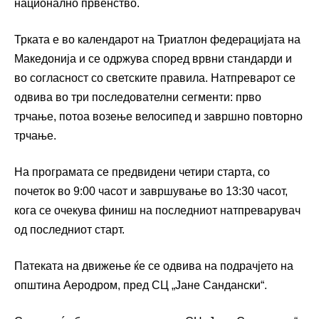
национално првенство.
Трката е во календарот на Триатлон федерацијата на
Македонија и се одржува според врвни стандарди и
во согласност со светските правила. Натпреварот се
одвива во три последователни сегменти: прво
трчање, потоа возење велосипед и завршно повторно
трчање.
На програмата се предвидени четири старта, со
почеток во 9:00 часот и завршување во 13:30 часот,
кога се очекува финиш на последниот натпреварувач
од последниот старт.
Патеката на движење ќе се одвива на подрачјето на
општина Аеродром, пред СЦ „Јане Сандански“.