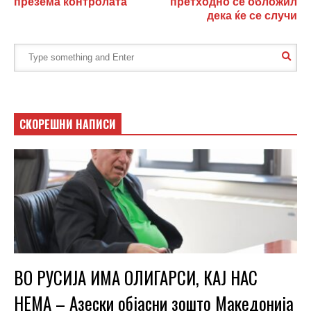
презема контролата
претходно се обложил
дека ќе се случи
СКОРЕШНИ НАПИСИ
ВО РУСИЈА ИМА ОЛИГАРСИ, КАЈ НАС
НЕМА – Азески објасни зошто Македонија