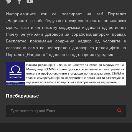
Информациите кои се пласираат на веб Порталот
„Национал“ се обезбедуваат преку сопствената новинарска
мрежа како и од неколку медиумски издавачи од регионот
(преку регулирани договори за соработка/авторски права).
Бесплатно преземање содржини надвор од условите е
дозволено само во непосреден договор со редакцијата на
Порталот „Национал“ односно со одговорниот уредник.
Пребарување