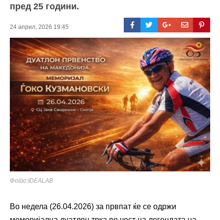
пред 25 години.
24 април, 2026 19:45
Фото:IDEALAB
Во недела (26.04.2026) за првпат ќе се одржи
меморијална дуатлон трка во чест на легендата на