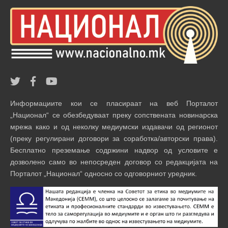
Информациите кои се пласираат на веб Порталот
„Национал“ се обезбедуваат преку сопствената новинарска
мрежа како и од неколку медиумски издавачи од регионот
(преку регулирани договори за соработка/авторски права).
Бесплатно преземање содржини надвор од условите е
дозволено само во непосреден договор со редакцијата на
Порталот „Национал“ односно со одговорниот уредник.