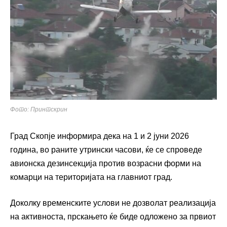
Фото: Принтскрин
Град Скопје информира дека на 1 и 2 јуни 2026
година, во раните утрински часови, ќе се спроведе
авионска дезинсекција против возрасни форми на
комарци на територијата на главниот град.
Доколку временските услови не дозволат реализација
на активноста, прскањето ќе биде одложено за првиот