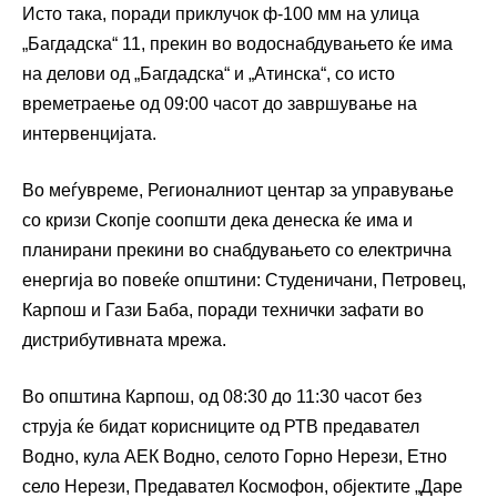
Исто така, поради приклучок ф-100 мм на улица
„Багдадска“ 11, прекин во водоснабдувањето ќе има
на делови од „Багдадска“ и „Атинска“, со исто
времетраење од 09:00 часот до завршување на
интервенцијата.
Во меѓувреме, Регионалниот центар за управување
со кризи Скопје соопшти дека денеска ќе има и
планирани прекини во снабдувањето со електрична
енергија во повеќе општини: Студеничани, Петровец,
Карпош и Гази Баба, поради технички зафати во
дистрибутивната мрежа.
Во општина Карпош, од 08:30 до 11:30 часот без
струја ќе бидат корисниците од РТВ предавател
Водно, кула АЕК Водно, селото Горно Нерези, Етно
село Нерези, Предавател Космофон, објектите „Даре