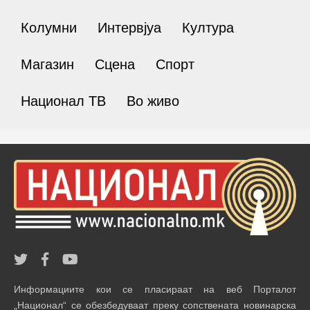
Колумни
Интервјуа
Култура
Магазин
Сцена
Спорт
Национал ТВ
Во живо
Информациите кои се пласираат на веб Порталот
„Национал“ се обезбедуваат преку сопствената новинарска