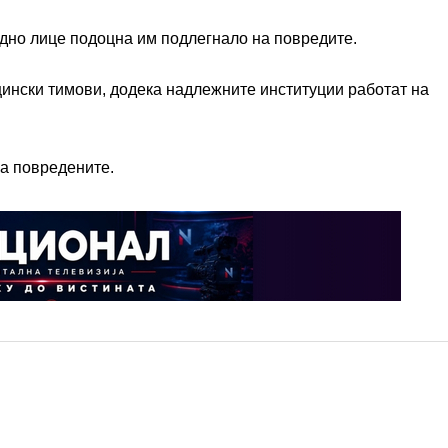
но лице подоцна им подлегнало на повредите.
ински тимови, додека надлежните институции работат на
а повредените.