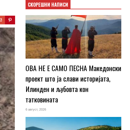
СКОРЕШНИ НАПИСИ
ОВА НЕ Е САМО ПЕСНА Македонски
проект што ја слави историјата,
Илинден и љубовта кон
татковината
6 август, 2026