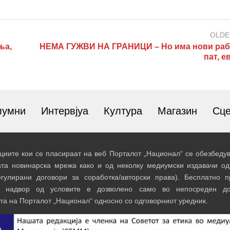
OLDE
ња,
НЕМА ГУЖВИ НА ГРАНИЦИ – Но има нови раб
пат, е
лумни
Интервјуа
Култура
Магазин
Сц
иите кои се пласираат на веб Порталот „Национал“ се обезбедув
ата новинарска мрежа како и од неколку медиумски издавачи од
егулирани договори за соработка/авторски права). Бесплатно 
и надвор од условите е дозволено само во непосреден до
та на Порталот „Национал“ односно со одговорниот уредник.