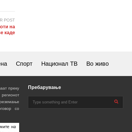
R POST
оти на
ве каде
ена
Спорт
Национал ТВ
Во живо
Пребарување
аат преку
 регионот
преземање
говор со