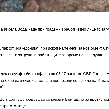
а Кисела Вода, каде при градежни работи едно лице го заг
ди.
а паркот „Македонија“, при ископ на темели за нов објект. С
о, кое ги затрупало работниците за време на изведување 
ека случајот бил пријавен во 08:17 часот во СВР Скопје. 
ајца биле извлечени и веднаш пренесени со возила на Итнат
а“.
 Центарот за управување со кризи и Бригадата за противпо
 третото лице.