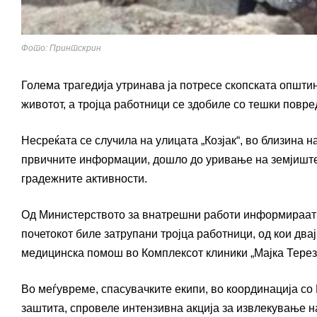
Фото: Принтскрин
Голема трагедија утринава ја потресе скопската општин
животот, а тројца работници се здобиле со тешки повре
Несреќата се случила на улицата „Козјак“, во близина н
првичните информации, дошло до уривање на земјиштет
градежните активности.
Од Министерството за внатрешни работи информираат д
почетокот биле затрупани тројца работници, од кои дв
медицинска помош во Комплексот клиники „Мајка Терез
Во меѓувреме, спасувачките екипи, во координација со
заштита, спровеле интензивна акција за извлекување на