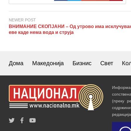
NEWER POST
ВНИМАНИЕ СКОПЈАНИ – Од утрово има исклучува
еве каде нема вода и струја
Дома
Македонија
Бизнис
Свет
Ко
Информац
сопствен
(преку р
содржин
редакција