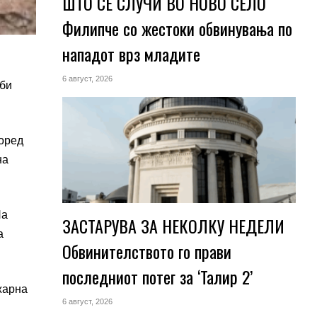
ШТО СЕ СЛУЧИ ВО НОВО СЕЛО
Филипче со жестоки обвинувања по
нападот врз младите
6 август, 2026
уби
поред
на
На
ЗАСТАРУВА ЗА НЕКОЛКУ НЕДЕЛИ
а
Обвинителството го прави
последниот потег за ‘Талир 2’
жарна
6 август, 2026