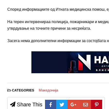
Според информациите од Итната медицинска помош, ед
На терен интервенираа полиција, пожарникари и медиц
утврдување на точните причини за несреќата.
Засега нема дополнителни информации за состојбата н
Македонија
CATEGORIES
Share This