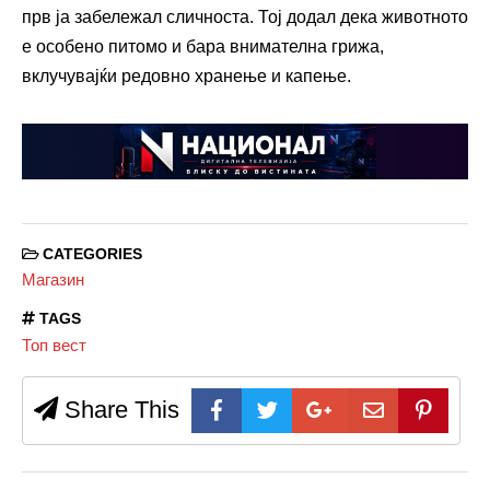
прв ја забележал сличноста. Тој додал дека животното
е особено питомо и бара внимателна грижа,
вклучувајќи редовно хранење и капење.
CATEGORIES
Магазин
TAGS
Топ вест
Share This