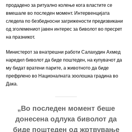
продадено за ритуално колење кога властите се
вмешале во последен момент. Интервенцијата
следела по безбедносни загрижености предизвикани
од зголемениот јавен интерес за биволот во пресрет
на празникот.
Министерот за внатрешни работи Салахудин Ахмед
наредил биволот да биде поштеден, на купувачот да
му бидат вратени парите, а животното да биде
префрлено во Националната зоолошка градина во
Дака.
„Во последен момент беше
донесена одлука биволот да
биде поштеден од жртвување