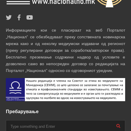
Информациите кои се пласираат на веб Порталот
„Национал“ се обезбедуваат преку сопствената новинарска
мрежа како и од неколку медиумски издавачи од регионот
(преку регулирани договори за соработка/авторски права).
Бесплатно преземање содржини надвор од условите е
дозволено само во непосреден договор со редакцијата на
Порталот „Национал“ односно со одговорниот уредник.
Пребарување