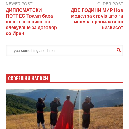
NEWER POST
OLDER POST
ДИПЛОМАТСКИ
ДВЕ ГОДИНИ МИР Нов
ПОТРЕС Трамп бара
модел за струја што ги
нешто што никој не
менува правилата во
очекуваше за договор
бизнисот
со Иран
СКОРЕШНИ НАПИСИ