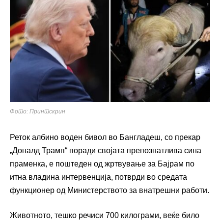
Фото: Принтскрин
Реток албино воден бивол во Бангладеш, со прекар
„Доналд Трамп“ поради својата препознатлива сина
праменка, е поштеден од жртвување за Бајрам по
итна владина интервенција, потврди во средата
функционер од Министерството за внатрешни работи.
Животното, тешко речиси 700 килограми, веќе било