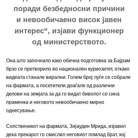
поради безбедносни причини
и невообичаено висок јавен
интерес“, изјави функционер
од министерството.
Она што започнало како обична подготовка за Бајрам
брзо се претворило во национален куриозитет, откако
видеата станале вирални. Голем број луѓе се собрале
на фармата, а посетители доаѓале од различни
делови на земјата за да го видат биволот со сина
праменка и неговото невообичаено мирно
однесување.
Сопственикот на фармата, Зијаудин Мрида, изјавил
дека прекарот го смислил неговиот помлад брат, кој