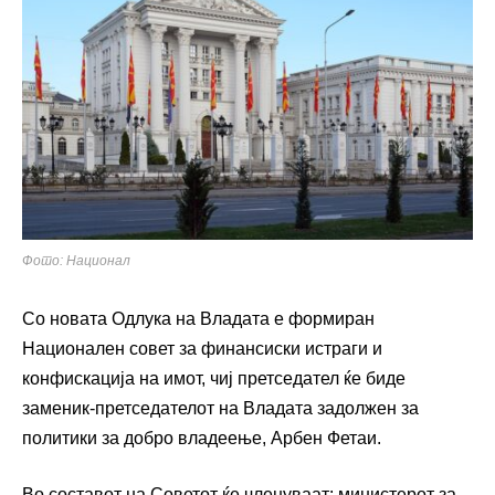
Фото: Национал
Со новата Одлука на Владата е формиран
Национален совет за финансиски истраги и
конфискација на имот, чиј претседател ќе биде
заменик-претседателот на Владата задолжен за
политики за добро владеење, Арбен Фетаи.
Во составот на Советот ќе членуваат: министерот за