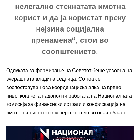
нелегално стекнатата имотна
корист и да ја користат преку
нејзина социјална
пренамена“, стои во
соопштението.
Одлуката за формирање на Советот беше усвоена на
вчерашната владина седница. Со тоа се
воспоставува нова координациска алка на врвно
ниво, која ќе ја надополни работата на Националната
комисија за финансиски истраги и конфискација на
имот – највисокото експертско тело во оваа област.