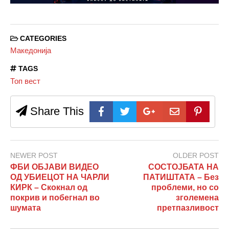
CATEGORIES
Македонија
TAGS
Топ вест
Share This
NEWER POST
OLDER POST
ФБИ ОБЈАВИ ВИДЕО
СОСТОЈБАТА НА
ОД УБИЕЦОТ НА ЧАРЛИ
ПАТИШТАТА – Без
КИРК – Скокнал од
проблеми, но со
покрив и побегнал во
зголемена
шумата
претпазливост