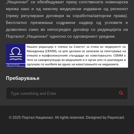
„Национал“ се обезбедуваат преку сопствената новинарска
мрежа како и од неколку медиумски издавачи од регионот
(преку регулирани договори за соработка/авторски права).
Бесплатно преземање содржини надвор од условите е
дозволено само во непосреден договор со редакцијата на
Порталот „Национал“ односно со одговорниот уредник.
Пребарување
© 2025 Портал Национал. All rights reserved. Designed by Payoncart.