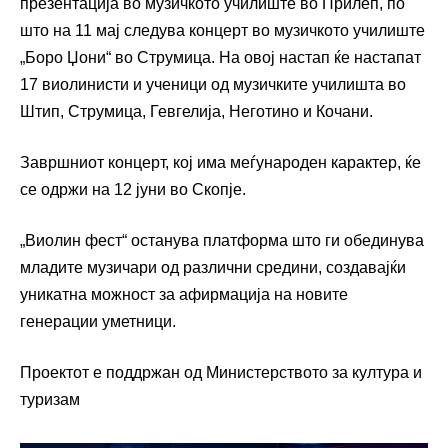
презентација во музичкото училиште во Прилеп, по
што на 11 мај следува концерт во музичкото училиште
„Боро Џони“ во Струмица. На овој настап ќе настапат
17 виолинисти и ученици од музичките училишта во
Штип, Струмица, Гевгелија, Неготино и Кочани.
Завршниот концерт, кој има меѓународен карактер, ќе
се одржи на 12 јуни во Скопје.
„Виолин фест“ останува платформа што ги обединува
младите музичари од различни средини, создавајќи
уникатна можност за афирмација на новите
генерации уметници.
Проектот е поддржан од Министерството за култура и
туризам