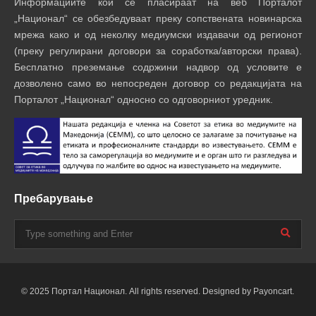
Информациите кои се пласираат на веб Порталот
„Национал“ се обезбедуваат преку сопствената новинарска
мрежа како и од неколку медиумски издавачи од регионот
(преку регулирани договори за соработка/авторски права).
Бесплатно преземање содржини надвор од условите е
дозволено само во непосреден договор со редакцијата на
Порталот „Национал“ односно со одговорниот уредник.
Пребарување
© 2025 Портал Национал. All rights reserved. Designed by Payoncart.