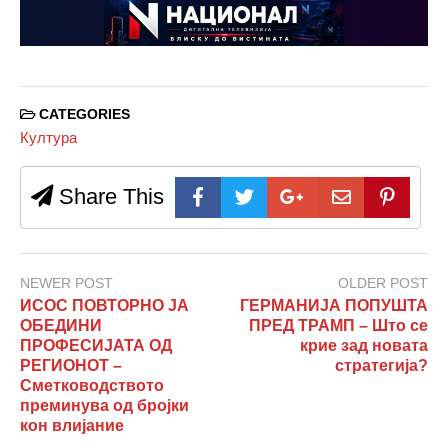
CATEGORIES
Култура
Share This
NEWER POST
OLDER POST
ИСОС ПОВТОРНО ЈА
ГЕРМАНИЈА ПОПУШТА
ОБЕДИНИ
ПРЕД ТРАМП – Што се
ПРОФЕСИЈАТА ОД
крие зад новата
РЕГИОНОТ –
стратегија?
Сметководството
преминува од бројки
кон влијание