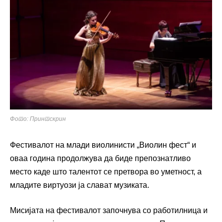
Фото: Принтскрин
Фестивалот на млади виолинисти „Виолин фест“ и
оваа година продолжува да биде препознатливо
место каде што талентот се претвора во уметност, а
младите виртуози ја слават музиката.
Мисијата на фестивалот започнува со работилница и