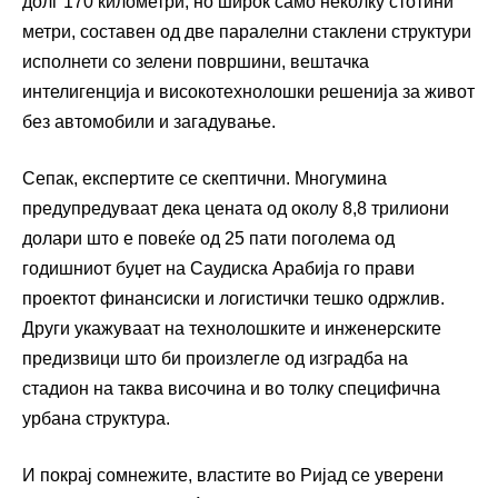
долг 170 километри, но широк само неколку стотини
метри, составен од две паралелни стаклени структури
исполнети со зелени површини, вештачка
интелигенција и високотехнолошки решенија за живот
без автомобили и загадување.
Сепак, експертите се скептични. Многумина
предупредуваат дека цената од околу 8,8 трилиони
долари што е повеќе од 25 пати поголема од
годишниот буџет на Саудиска Арабија го прави
проектот финансиски и логистички тешко одржлив.
Други укажуваат на технолошките и инженерските
предизвици што би произлегле од изградба на
стадион на таква височина и во толку специфична
урбана структура.
И покрај сомнежите, властите во Ријад се уверени