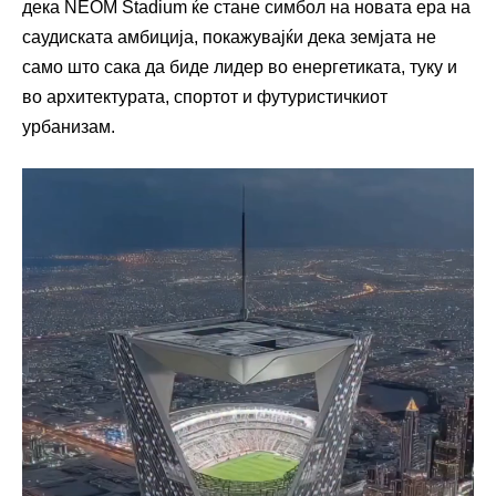
дека NEOM Stadium ќе стане симбол на новата ера на
саудиската амбиција, покажувајќи дека земјата не
само што сака да биде лидер во енергетиката, туку и
во архитектурата, спортот и футуристичкиот
урбанизам.
Видео
плејер