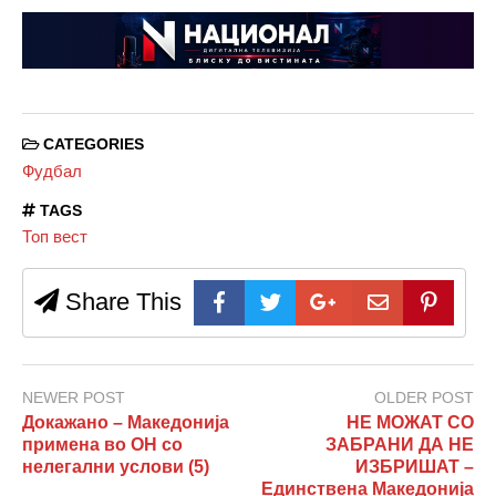
CATEGORIES
Фудбал
TAGS
Топ вест
Share This
NEWER POST
OLDER POST
Докажано – Македонија
НЕ МОЖАТ СО
примена во ОН со
ЗАБРАНИ ДА НЕ
нелегални услови (5)
ИЗБРИШАТ –
Единствена Македонија