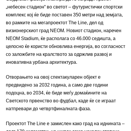
„небесен стадион“ во светот – футуристички спортски
комплекс кој ќе биде поставен 350 метри над земјата,
во рамките на мегапроектот The Line, дел од
визионерскиот град NEOM. Новиот стадион, наречен
NEOM Stadium, ќе располага со 46.000 седишта, а
целосно ќе користи обновлива енергија, во согласност
со заложбите на кралството за одржлив развој и
иновативна урбана архитектура.
Отворањето на овој спектакуларен објект е
предвидено за 2032 година, а само две години
подоцна, во 2034, ќе биде меѓу домаќините на
Светското првенство во фудбал, каде ќе се играат
натпревари до четвртфиналната фаза.
Проектот The Line е замислен како град на иднината –