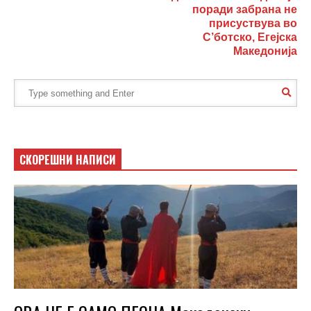
поради забрана не
присуствува во
С’ботско, Егејска
Македонија
СКОРЕШНИ НАПИСИ