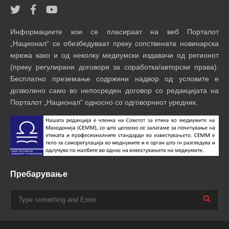
Информациите кои се пласираат на веб Порталот
„Национал“ се обезбедуваат преку сопствената новинарска
мрежа како и од неколку медиумски издавачи од регионот
(преку регулирани договори за соработка/авторски права).
Бесплатно преземање содржини надвор од условите е
дозволено само во непосреден договор со редакцијата на
Порталот „Национал“ односно со одговорниот уредник.
Пребарување