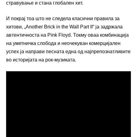
стравување и стана глобален хит.
И покрај тоа што не следела класични правила за
хитови, „Another Brick in the Wall Part II“ ја задржала
автентичноста на Pink Floyd. Токму оваа комбинација
на уметничка слобода и неочекуван комерцијален
успех ја направи песната една од најпрепознатливите
во историјата на рок-музиката.