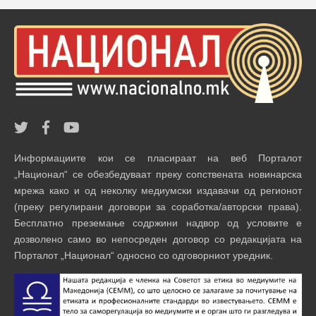
Информациите кои се пласираат на веб Порталот
„Национал“ се обезбедуваат преку сопствената новинарска
мрежа како и од неколку медиумски издавачи од регионот
(преку регулирани договори за соработка/авторски права).
Бесплатно преземање содржини надвор од условите е
дозволено само во непосреден договор со редакцијата на
Порталот „Национал“ односно со одговорниот уредник.