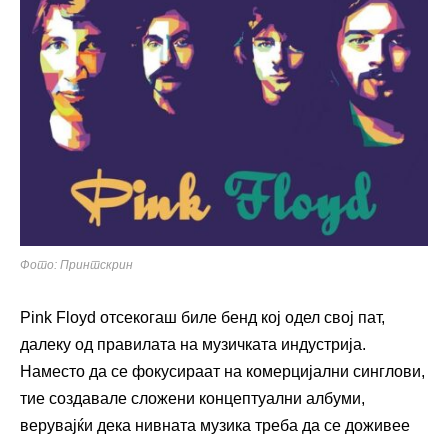
Фото: Принтскрин
Pink Floyd отсекогаш биле бенд кој одел свој пат,
далеку од правилата на музичката индустрија.
Наместо да се фокусираат на комерцијални синглови,
тие создавале сложени концептуални албуми,
верувајќи дека нивната музика треба да се доживее