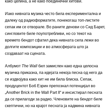
како целина, а не како поединечни хитови.
Иако нивната музика често била експериментална и
далеку од радиоформатите, понекогаш топ-листите
сепак им се отворале. Во раните денови со Сид Барет,
сингловите биле поупотребливи, но со текот на
времето бендот сфатил дека нивната сила лежи во
долгите композиции и во атмосферата што ја
создаваат на сцената.
Албумот
The Wall
бил замислен како една целосна
музичка приказна, па идејата некоја песна од него да
се издвојува како хит не им била блиска. Сепак,
продуцентот Боб Езрин препознал потенцијал во
„Another Brick in the Wall Part II“ и инсистирал песната
да се прилагоди за радио. Членовите на бендот биле
скептични, но на крајот песната ја надмина нивната