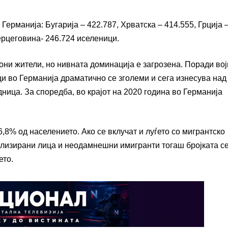
Германија: Бугарија – 422.787, Хрватска – 414.555, Грција 
Херцеговина- 246.724 иселеници.
они жители, но нивната доминација е загрозена. Поради во
и во Германија драматично се зголеми и сега изнесува над 
ница. За споредба, во крајот на 2020 година во Германија
6,8% од населението. Ако се вклучат и луѓето со мигрантско
ализирани лица и неодамнешни имигранти тогаш бројката с
ето.