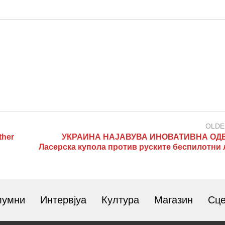
OLDE
her
УКРАИНА НАЈАВУВА ИНОВАТИВНА ОД
Ласерска купола против руските беспилотни 
лумни
Интервјуа
Култура
Магазин
Сц