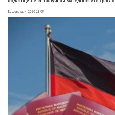
податоци не се вклучени македонските граѓан
11 февруари, 2026 18:08