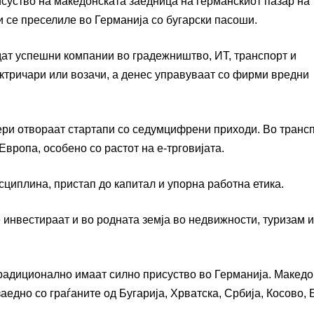
суство на македонската заедница на германскиот пазар на 
и се преселиле во Германија со бугарски пасоши.
дат успешни компании во градежништво, ИТ, транспорт и
ектричари или возачи, а денес управуваат со фирми вредни
ери отвораат стартапи со седумцифрени приходи. Во трансп
Европа, особено со растот на е-трговијата.
сциплина, пристап до капитал и упорна работна етика.
инвестираат и во родната земја во недвижности, туризам и
 традиционално имаат силно присуство во Германија. Макед
аедно со граѓаните од Бугарија, Хрватска, Србија, Косово, 