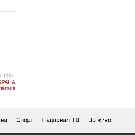
R POST
БРАНА
летала
ена
Спорт
Национал ТВ
Во живо