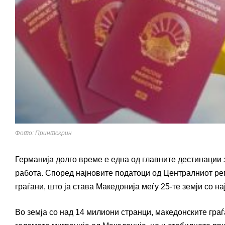
Фото: Принтскрин
Германија долго време е една од главните дестинации 
работа. Според најновите податоци од Централниот рег
граѓани, што ја става Македонија меѓу 25-те земји со 
Во земја со над 14 милиони странци, македонските граѓ