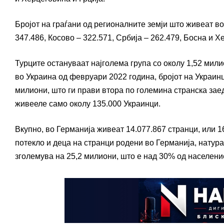
Бројот на граѓани од регионалните земји што живеат во 
347.486, Косово – 322.571, Србија – 262.479, Босна и 
Турците остануваат најголема група со околу 1,52 мили
во Украина од февруари 2022 година, бројот на Украинц
милиони, што ги прави втора по големина странска заед
живееле само околу 135.000 Украинци.
Вкупно, во Германија живеат 14.077.867 странци, или 1
потекло и деца на странци родени во Германија, натур
зголемува на 25,2 милиони, што е над 30% од населени