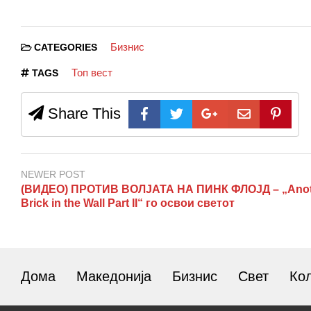
Бизнис
CATEGORIES
Топ вест
TAGS
Share This
NEWER POST
(ВИДЕО) ПРОТИВ ВОЛЈАТА НА ПИНК ФЛОЈД – „Anot
Brick in the Wall Part II“ го освои светот
Дома
Македонија
Бизнис
Свет
Ко