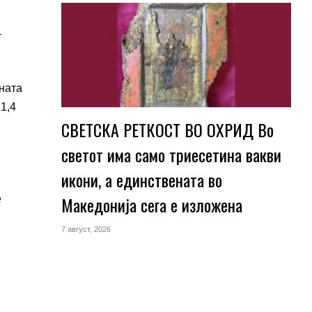
–
јната
1,4
СВЕТСКА РЕТКОСТ ВО ОХРИД Во
светот има само триесетина вакви
икони, а единствената во
Македонија сега е изложена
е
7 август, 2026