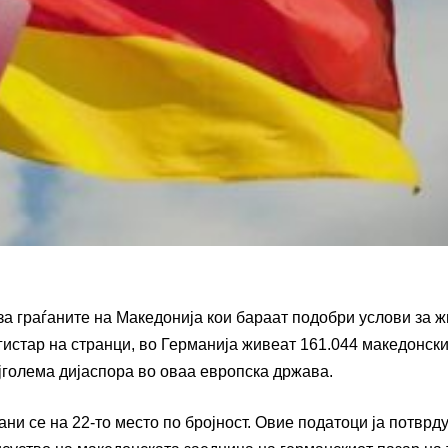
за граѓаните на Македонија кои бараат подобри услови за ж
истар на странци, во Германија живеат 161.044 македонск
најголема дијаспора во оваа европска држава.
ани се на 22-то место по бројност. Овие податоци ја потврд