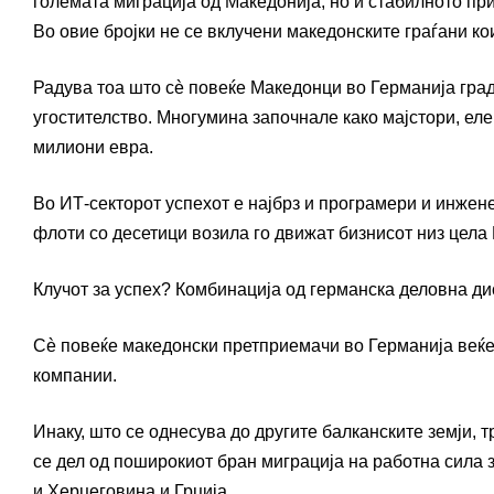
големата миграција од Македонија, но и стабилното при
Во овие бројки не се вклучени македонските граѓани ко
Радува тоа што сè повеќе Македонци во Германија гра
угостителство. Многумина започнале како мајстори, ел
милиони евра.
Во ИТ-секторот успехот е најбрз и програмери и инжен
флоти со десетици возила го движат бизнисот низ цела 
Клучот за успех? Комбинација од германска деловна ди
Сè повеќе македонски претприемачи во Германија веќе 
компании.
Инаку, што се однесува до другите балканските земји,
се дел од поширокиот бран миграција на работна сила з
и Херцеговина и Грција.