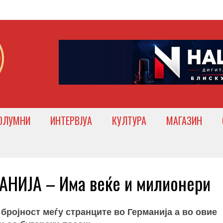
ОЛУМНИ
ИНТЕРВЈУА
КУЛТУРА
МАГАЗИН
НИЈА – Има веќе и милионери
бројност меѓу странците во Германија а во овие