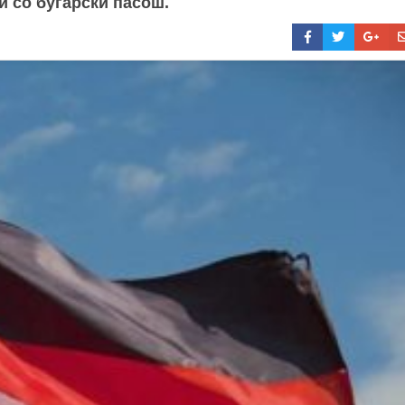
и со бугарски пасош.