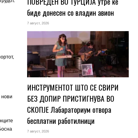
ПОВРЕДЕН ВО ТУРЦИЈА Утре ќе
трудот.
биде донесен со владин авион
7 август, 2026
ортот,
ИНСТРУМЕНТОТ ШТО СЕ СВИРИ
БЕЗ ДОПИР ПРИСТИГНУВА ВО
 нови
СКОПЈЕ Лабараториум отвора
бесплатни работилници
онците
Босна
7 август, 2026