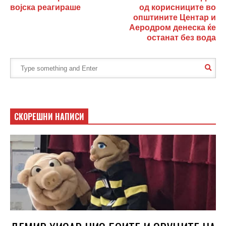
војска реагираше
од корисниците во
општините Центар и
Аеродром денеска ќе
останат без вода
СКОРЕШНИ НАПИСИ