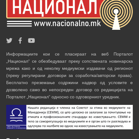
Информациите кои се пласираат на веб Порталот
„Национал“ се обезбедуваат преку сопствената новинарска
мрежа како и од неколку медиумски издавачи од регионот
(преку регулирани договори за соработка/авторски права).
Бесплатно преземање содржини надвор од условите е
дозволено само во непосреден договор со редакцијата на
Порталот „Национал“ односно со одговорниот уредник.