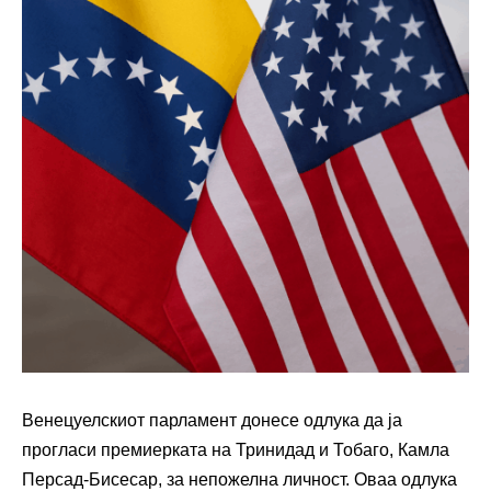
Венецуелскиот парламент донесе одлука да ја
прогласи премиерката на Тринидад и Тобаго, Камла
Персад-Бисесар, за непожелна личност. Оваа одлука