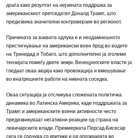
доаѓа како резултат на нејзината поддршка за
американскиот претседател Доналд Трамп, што
предизвика значителни контроверзии во регионот.
Причината за ваквата одлука е и неодамнешното
пристигнување на американски воен брод во водите
на Тринидад и Тобаго, што дополнително ја зголеми
тензијата помеѓу двете земји. Венецуелските власти ја
гледаат оваа акција како провокација и вмешување
во внатрешните работи на нивната соседка.
Оваа ситуација ја отсликува сложената политичка
динамика во Латинска Америка, каде поддршката за
Трамп и американските воени активности често
предизвикуваат негативни реакции од страна на
левичарските влади. Премиерката Персад-Бисесар
сега се соочува со критики и од опозицијата во