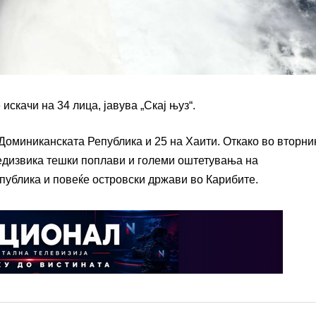
искачи на 34 лица, јавува „Скај њуз“.
Доминиканската Република и 25 на Хаити. Откако во вторник
предизвика тешки поплави и големи оштетувања на
публика и повеќе островски држави во Карибите.