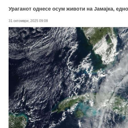
Ураганот однесе осум животи на Јамајка, едн
31 октомври, 2025 09:08