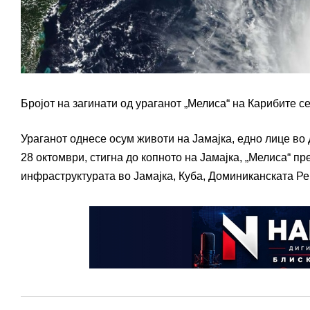
Бројот на загинати од ураганот „Мелиса“ на Карибите се 
Ураганот однесе осум животи на Јамајка, едно лице во 
28 октомври, стигна до копното на Јамајка, „Мелиса“ 
инфраструктурата во Јамајка, Куба, Доминиканската Ре