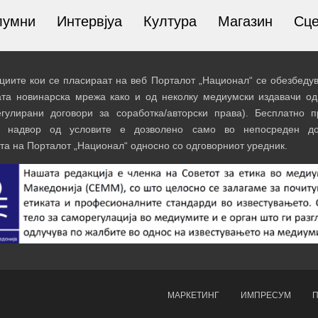
лумни
Интервјуа
Култура
Магазин
Сц
иите кои се пласираат на веб Порталот „Национал“ се обезбедув
ата новинарска мрежа како и од неколку медиумски издавачи од
егулирани договори за соработка/авторски права). Бесплатно 
и надвор од условите е дозволено само во непосреден до
та на Порталот „Национал“ односно со одговорниот уредник.
МАРКЕТИНГ
ИМПРЕСУМ
П