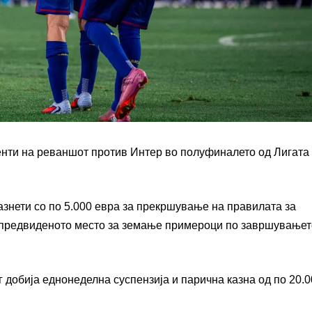
нти на реваншот против Интер во полуфиналето од Лигата
знети со по 5.000 евра за прекршување на правилата за
а предвиденото место за земање примероци по завршувањет
добија еднонеделна суспензија и парична казна од по 20.0