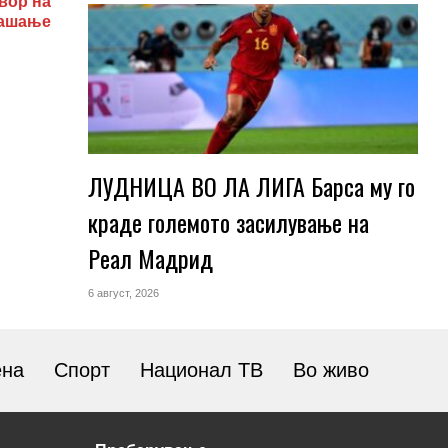
вор на
рашање
ЛУДНИЦА ВО ЛА ЛИГА Барса му го
краде големото засилување на
Реал Мадрид
6 август, 2026
ена
Спорт
Национал ТВ
Во живо