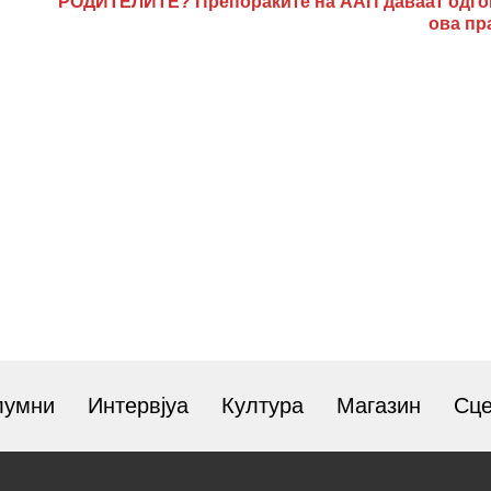
РОДИТЕЛИТЕ? Препораките на ААП даваат одго
ова п
лумни
Интервјуа
Култура
Магазин
Сц