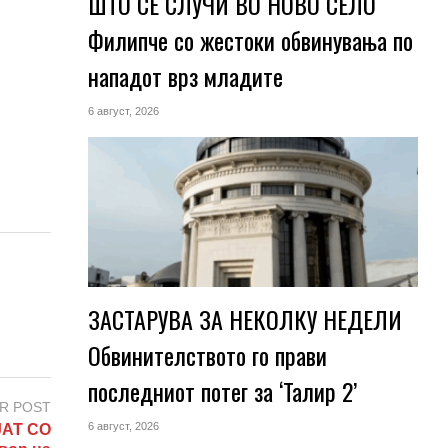
ШТО СЕ СЛУЧИ ВО НОВО СЕЛО
Филипче со жестоки обвинувања по
нападот врз младите
6 август, 2026
ЗАСТАРУВА ЗА НЕКОЛКУ НЕДЕЛИ
Обвинителството го прави
последниот потег за ‘Талир 2’
R POST
6 август, 2026
АТ СО