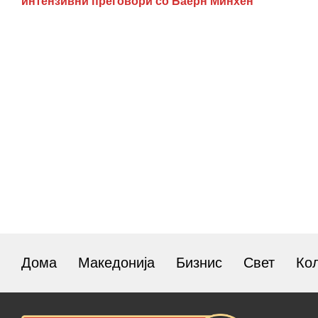
интензивни преговори со Баерн Минхен
Дома
Македонија
Бизнис
Свет
Ко