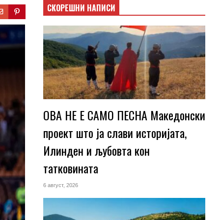
СКОРЕШНИ НАПИСИ
ОВА НЕ Е САМО ПЕСНА Македонски
проект што ја слави историјата,
Илинден и љубовта кон
татковината
6 август, 2026