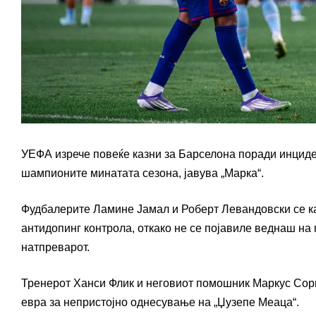
УЕФА изрече повеќе казни за Барселона поради инциде
шампионите минатата сезона, јавува „Марка“.
Фудбалерите Ламине Јамал и Роберт Левандовски се ка
антидопинг контрола, откако не се појавиле веднаш н
натпреварот.
Тренерот Ханси Флик и неговиот помошник Маркус Сорг 
евра за непристојно однесување на „Џузепе Меаца“.