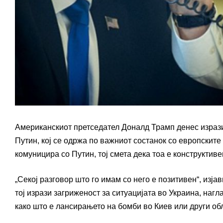
Американскиот претседател Доналд Трамп денес изрази
Путин, кој се одржа по важниот состанок со европските 
комуницира со Путин, тој смета дека тоа е конструктивен
„Секој разговор што го имам со него е позитивен“, изја
тој изрази загриженост за ситуацијата во Украина, нагл
како што е лансирањето на бомби во Киев или други об