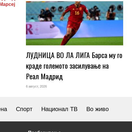
Марсеј
ЛУДНИЦА ВО ЛА ЛИГА Барса му го
краде големото засилување на
Реал Мадрид
6 август, 2026
ена
Спорт
Национал ТВ
Во живо