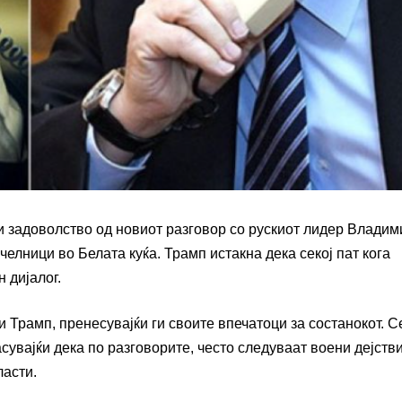
 задоволство од новиот разговор со рускиот лидер Владим
челници во Белата куќа. Трамп истакна дека секој пат кога
 дијалог.
ви Трамп, пренесувајќи ги своите впечатоци за состанокот. С
асувајќи дека по разговорите, често следуваат воени дејстви
ласти.