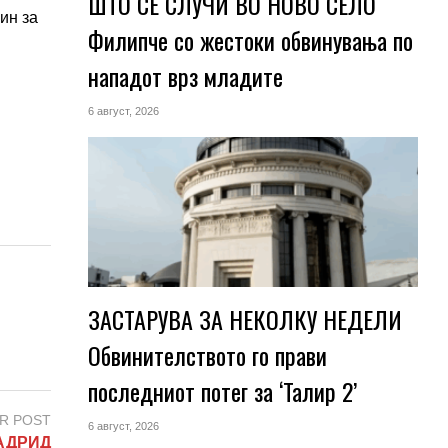
ШТО СЕ СЛУЧИ ВО НОВО СЕЛО
ин за
Филипче со жестоки обвинувања по
нападот врз младите
6 август, 2026
ЗАСТАРУВА ЗА НЕКОЛКУ НЕДЕЛИ
Обвинителството го прави
последниот потег за ‘Талир 2’
R POST
6 август, 2026
АДРИД