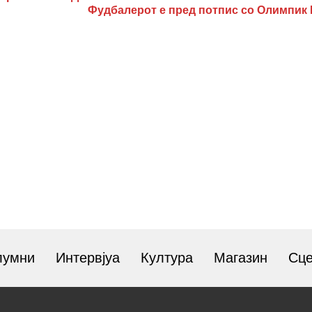
Фудбалерот е пред потпис со Олимпик 
лумни
Интервјуа
Култура
Магазин
Сц