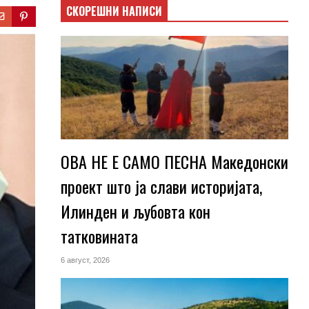
СКОРЕШНИ НАПИСИ
ОВА НЕ Е САМО ПЕСНА Македонски
проект што ја слави историјата,
Илинден и љубовта кон
татковината
6 август, 2026