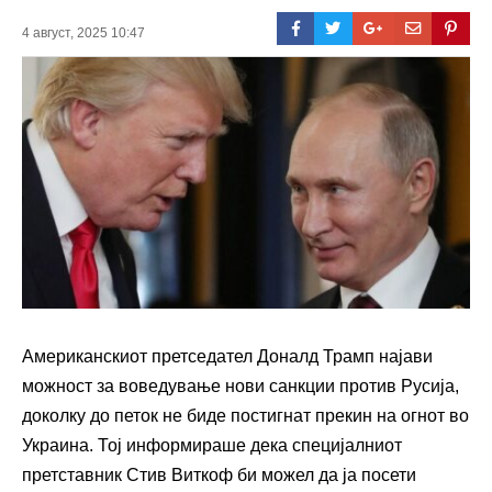
4 август, 2025 10:47
Американскиот претседател Доналд Трамп најави
можност за воведување нови санкции против Русија,
доколку до петок не биде постигнат прекин на огнот во
Украина. Тој информираше дека специјалниот
претставник Стив Виткоф би можел да ја посети