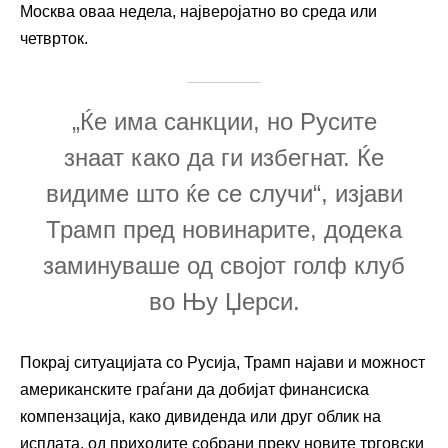
Москва оваа недела, најверојатно во среда или
четврток.
„Ќе има санкции, но Русите
знаат како да ги избегнат. Ќе
видиме што ќе се случи“, изјави
Трамп пред новинарите, додека
заминуваше од својот голф клуб
во Њу Џерси.
Покрај ситуацијата со Русија, Трамп најави и можност
американските граѓани да добијат финансиска
компензација, како дивиденда или друг облик на
исплата, од приходите собрани преку новите трговски