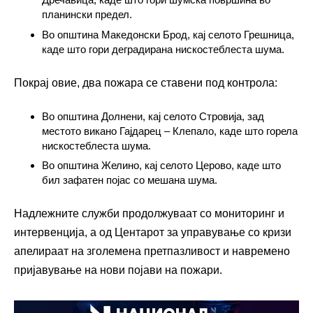
планински предел.
Во општина Македонски Брод, кај селото Грешница,
каде што гори деградирана нискостеблеста шума.
Покрај овие, два пожара се ставени под контрола:
Во општина Долнени, кај селото Стровија, зад
местото викано Гајдарец – Клепало, каде што горела
нискостеблеста шума.
Во општина Желино, кај селото Церово, каде што
бил зафатен појас со мешана шума.
Надлежните служби продолжуваат со мониторинг и
интервенција, а од Центарот за управување со кризи
апелираат на зголемена претпазливост и навремено
пријавување на нови појави на пожари.