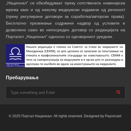
„Национал“ се обезбедуваат преку сопствената новинарска
мрежа како и од неколку медиумски издавачи од регионот
(преку регулирани договори за соработка/авторски права).
Бесплатно преземање содржини надвор од условите е
дозволено само во непосреден договор со редакцијата на
Порталот „Национал“ односно со одговорниот уредник.
Пребарување
© 2025 Портал Национал. All rights reserved. Designed by Payoncart.