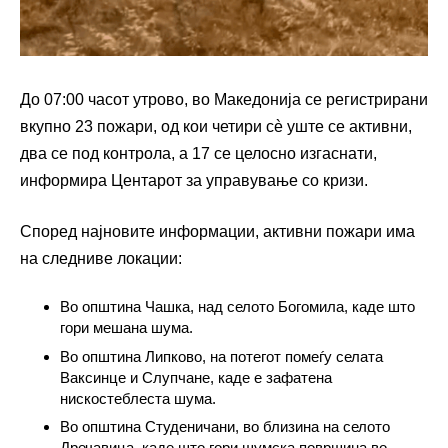
До 07:00 часот утрово, во Македонија се регистрирани
вкупно 23 пожари, од кои четири сè уште се активни,
два се под контрола, а 17 се целосно изгаснати,
информира Центарот за управување со кризи.
Според најновите информации, активни пожари има
на следниве локации:
Во општина Чашка, над селото Богомила, каде што
гори мешана шума.
Во општина Липково, на потегот помеѓу селата
Ваксинце и Слупчане, каде е зафатена
нискостеблеста шума.
Во општина Студеничани, во близина на селото
Дречавица, каде што гори шумска површина во