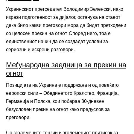
Украинскиот претседател Володимир Зеленски, иако
изрази подготвеност за дијалог, останува на ставот
дека било какви преговори мора да бидат претходени
со целосен прекин на огнот. Според него, тоа е
единствениот начин да се создадат услови за
сериозни и искрени разговори.
Меѓународна заедница за прекин на
огнот
Позицијата на Украина е поддржана и од повеќето
европски сили – Обединетото Кралство, Франција,
Германија и Полска, кои побараа 30-дневен
безусловен прекин на огнот како предуслов за
преговори.
Со зголемените тензии и зголемениот притисок за