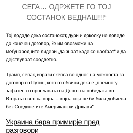
СЕГА… ОДРЖЕТЕ ГО ТОЈ
СОСТАНОК ВЕДНАШ!!!“
Тој додаде дека состанокот, дури и доколку не доведе
до конечен договор, ќе им овозможи на
меѓународните лидери „да знаат каде се наоѓаат“ и да
дејствуваат соодветно.
Трамп, сепак, изрази скепса во однос на можноста за
договор со Путин, кого го обвини дека е „премногу
зафатен со прославата на Денот на победата во
Втората светска војна – војна која не би била добиена
без Соединетите Американски Држави“.
Украина бара примирје пред
разговори