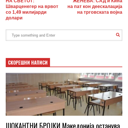
НА СВЕТОТ:
ЖЕНЕВА: САД и Кина
Шварценегер на врвот
на пат кон деескалација
со 1,49 милијарди
на трговската војна
долари
СКОРЕШНИ НАПИСИ
ШОКАНТНИ БРОЈКИ Македонија останува