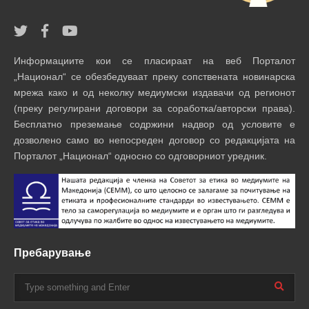
Информациите кои се пласираат на веб Порталот
„Национал“ се обезбедуваат преку сопствената новинарска
мрежа како и од неколку медиумски издавачи од регионот
(преку регулирани договори за соработка/авторски права).
Бесплатно преземање содржини надвор од условите е
дозволено само во непосреден договор со редакцијата на
Порталот „Национал“ односно со одговорниот уредник.
Пребарување