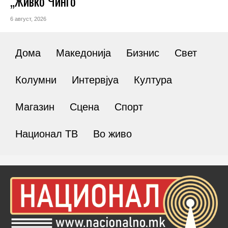
„Живко Чинго“
6 август, 2026
Дома
Македонија
Бизнис
Свет
Колумни
Интервјуа
Култура
Магазин
Сцена
Спорт
Национал ТВ
Во живо