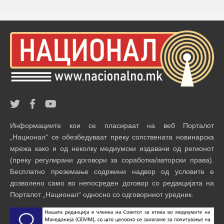
Информациите кои се пласираат на веб Порталот
„Национал“ се обезбедуваат преку сопствената новинарска
мрежа како и од неколку медиумски издавачи од регионот
(преку регулирани договори за соработка/авторски права).
Бесплатно преземање содржини надвор од условите е
дозволено само во непосреден договор со редакцијата на
Порталот „Национал“ односно со одговорниот уредник.