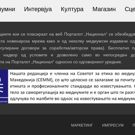
лумни
Интервјуа
Култура
Магазин
Сц
иите кои се пласираат на веб Порталот „Национал“ се обезбедув
ата новинарска мрежа како и од неколку медиумски издавачи од
егулирани договори за соработка/авторски права). Бесплатно 
и надвор од условите е дозволено само во непосреден до
та на Порталот „Национал“ односно со одговорниот уредник.
МАРКЕТИНГ
ИМПРЕСУМ
П