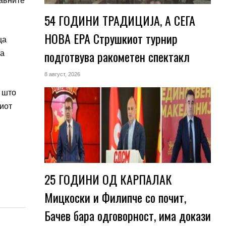
јавните
54 ГОДИНИ ТРАДИЦИЈА, А СЕГА
НОВА ЕРА Струшкиот турнир
ца
подготвува ракометен спектакл
та
8 август, 2026
 што
риот
25 ГОДИНИ ОД КАРПАЛАК
Мицкоски и Филипче со почит,
Бачев бара одговорност, има докази