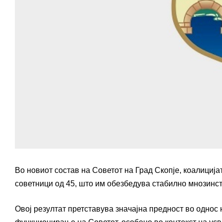
Во новиот состав на Советот на Град Скопје, коалиц
советници од 45, што им обезбедува стабилно мнозинст
Овој резултат претставува значајна предност во однос 