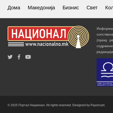
Дома
Македонија
Бизнис
Свет
Ко
Информац
сопствен
(преку р
содржин
редакција
© 2025 Портал Национал. All rights reserved. Designed by Payoncart.