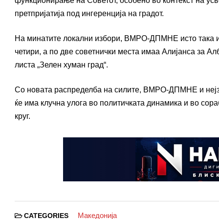
функционирање на Советот, особено во контекст на усв
претпријатија под ингеренција на градот.
На минатите локални избори, ВМРО-ДПМНЕ исто така и
четири, а по две советнички места имаа Алијанса за А
листа „Зелен хуман град“.
Со новата распределба на силите, ВМРО-ДПМНЕ и нејзи
ќе има клучна улога во политичката динамика и во сора
круг.
Македонија
CATEGORIES