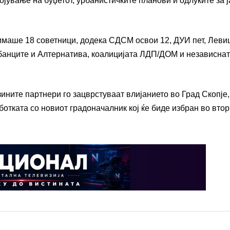
ојување на буџетот, урбанистичките планови и одлуките за 
маше 18 советници, додека СДСМ освои 12, ДУИ пет, Леви
лбанците и Алтернатива, коалицијата ЛДП/ДОМ и независна
ните партнери го зацврстуваат влијанието во Град Скопје,
ботката со новиот градоначалник кој ќе биде избран во вто