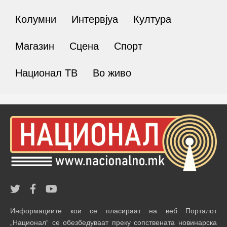
Колумни
Интервјуа
Култура
Магазин
Сцена
Спорт
Национал ТВ
Во живо
Информациите кои се пласираат на веб Порталот
„Национал“ се обезбедуваат преку сопствената новинарска