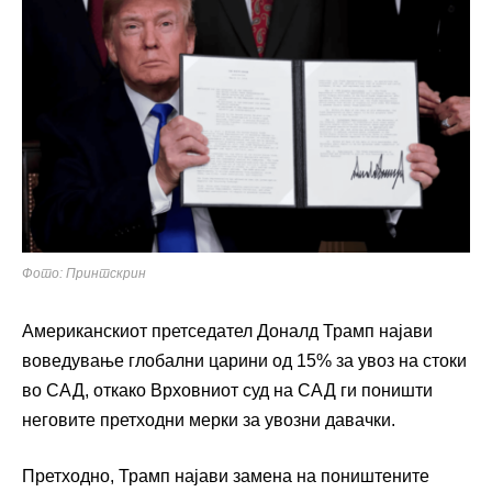
Фото: Принтскрин
Американскиот претседател Доналд Трамп најави
воведување глобални царини од 15% за увоз на стоки
во САД, откако Врховниот суд на САД ги поништи
неговите претходни мерки за увозни давачки.
Претходно, Трамп најави замена на поништените