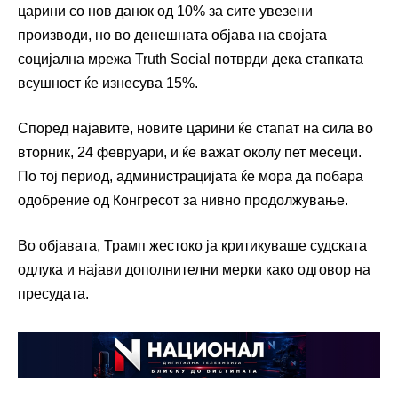
царини со нов данок од 10% за сите увезени
производи, но во денешната објава на својата
социјална мрежа Truth Social потврди дека стапката
всушност ќе изнесува 15%.
Според најавите, новите царини ќе стапат на сила во
вторник, 24 февруари, и ќе важат околу пет месеци.
По тој период, администрацијата ќе мора да побара
одобрение од Конгресот за нивно продолжување.
Во објавата, Трамп жестоко ја критикуваше судската
одлука и најави дополнителни мерки како одговор на
пресудата.