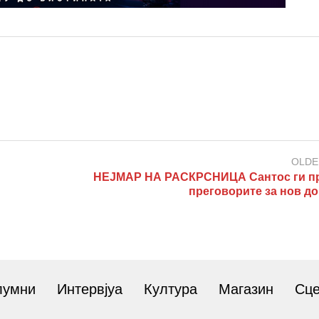
OLDE
НЕЈМАР НА РАСКРСНИЦА Сантос ги п
преговорите за нов до
лумни
Интервјуа
Култура
Магазин
Сц