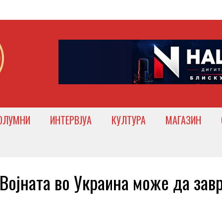
ОЛУМНИ
ИНТЕРВЈУА
КУЛТУРА
МАГАЗИН
јната во Украина може да зав