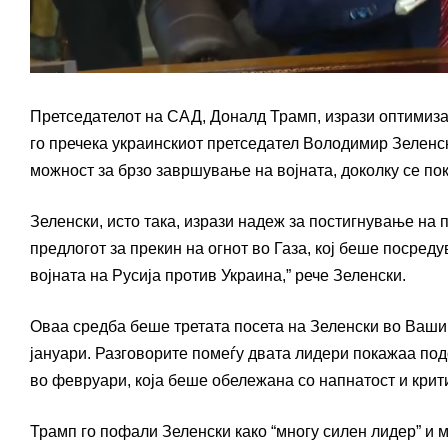
Претседателот на САД, Доналд Трамп, изрази оптимиза
го пречека украинскиот претседател Володимир Зеленск
можност за брзо завршување на војната, доколку се по
Зеленски, исто така, изрази надеж за постигнување на п
предлогот за прекин на огнот во Газа, кој беше посре
војната на Русија против Украина,” рече Зеленски.
Оваа средба беше третата посета на Зеленски во Вашин
јануари. Разговорите помеѓу двата лидери покажаа под
во февруари, која беше обележана со напнатост и крит
Трамп го пофали Зеленски како “многу силен лидер” и 