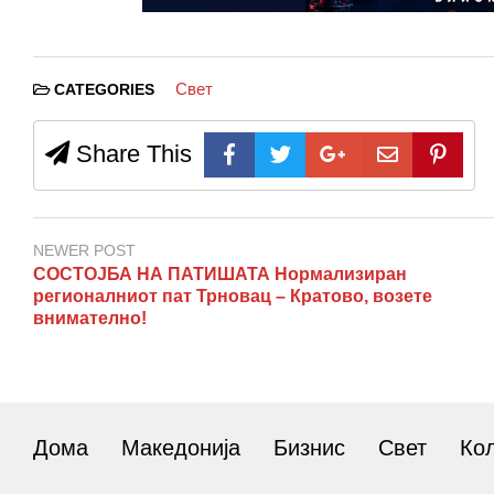
Свет
CATEGORIES
Share This
NEWER POST
СОСТОЈБА НА ПАТИШАТА Нормализиран
регионалниот пат Трновац – Кратово, возете
внимателно!
Дома
Македонија
Бизнис
Свет
Ко