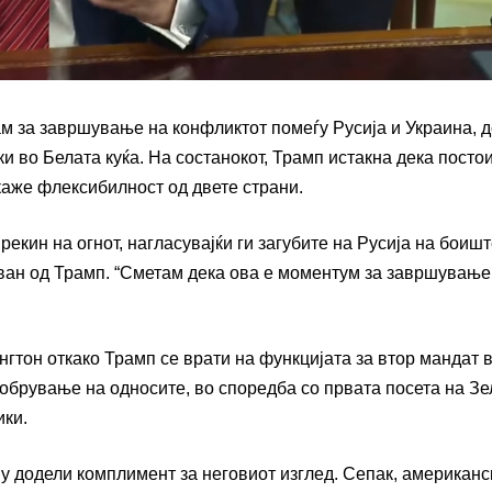
м за завршување на конфликтот помеѓу Русија и Украина, 
и во Белата куќа. На состанокот, Трамп истакна дека посто
каже флексибилност од двете страни.
рекин на огнот, нагласувајќи ги загубите на Русија на боишт
дуван од Трамп. “Сметам дека ова е моментум за завршување
гтон откако Трамп се врати на функцијата за втор мандат 
обрување на односите, во споредба со првата посета на Зе
ики.
му додели комплимент за неговиот изглед. Сепак, американс