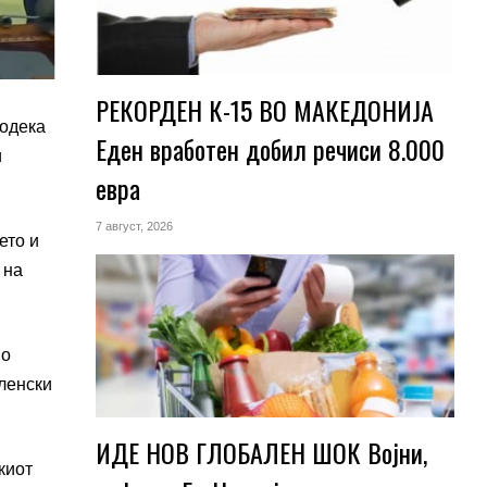
РЕКОРДЕН К-15 ВО МАКЕДОНИЈА
додека
Еден вработен добил речиси 8.000
и
евра
7 август, 2026
ето и
 на
во
ленски
ИДЕ НОВ ГЛОБАЛЕН ШОК Војни,
киот