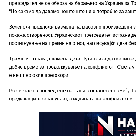
претседател не се обврза на барањето на Украина за То
“Не сакаме да даваме нешто што ни е потребно за зашт
Зеленски предложи размена на масовно произведени ук
покажа отвореност. Украинскиот претседател истакна де
постигнување на прекин на огнот, нагласувајќи дека б
Трамп, исто така, спомена дека Путин сака да постигне
добие време за продолжување на конфликтот. “Сметам де
е вешт во овие преговори.
Во светло на последните настани, состанокот помеѓу Тр
предизвиците остануваат, а иднината на конфликтот е 