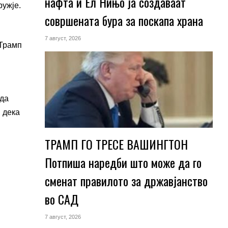
нафта и Ел Нињо ја создаваат
ружје.
совршената бура за поскапа храна
7 август, 2026
 Трамп
 да
 дека
ТРАМП ГО ТРЕСЕ ВАШИНГТОН
Потпиша наредби што може да го
сменат правилото за државјанство
во САД
7 август, 2026