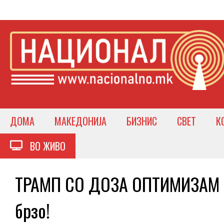
ДОМА
МАКЕДОНИЈА
БИЗНИС
СВЕТ
К
ВО ЖИВО
ТРАМП СО ДОЗА ОПТИМИЗАМ Во
брзо!