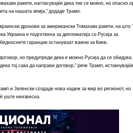
махавк ракети, нагласувајќи дека тие се моќно, но опасно о
ита на нашата земја,” додаде Трамп.
раински дронови за американски Томахавк ракети, на што
ка Украина е подготвена за дипломатија со Русија за
езбедносните гаранции остануваат важни за Киев.
 договор, но предупреди дека е можно Русија да се обидува
ка тој сака да направи договор,” рече Трамп, истакнувајќи
амп и Зеленски создаде нова надеж за мир во регионот, но
сè уште неизвесна.