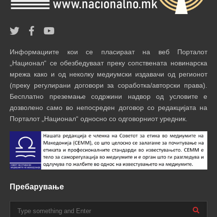
Информациите кои се пласираат на веб Порталот
„Национал“ се обезбедуваат преку сопствената новинарска
мрежа како и од неколку медиумски издавачи од регионот
(преку регулирани договори за соработка/авторски права).
Бесплатно преземање содржини надвор од условите е
дозволено само во непосреден договор со редакцијата на
Порталот „Национал“ односно со одговорниот уредник.
Пребарување