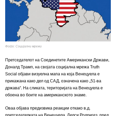
Фото: Социјални мрежи
Претседателот на Соединетите Американски Држави,
Доналд Трамп, на својата социјална мрежа Truth
Social објави визуелна мапа на која Венецуела е
прикажана како дел од САД, означена како „51-ва
држава“. На сликата, територијата на Венецуела е
обоена во боите на американското знаме.
Оваа објава предизвика реакции откако в.д.
претседателката на Венецуела, Делси Родригез, пред