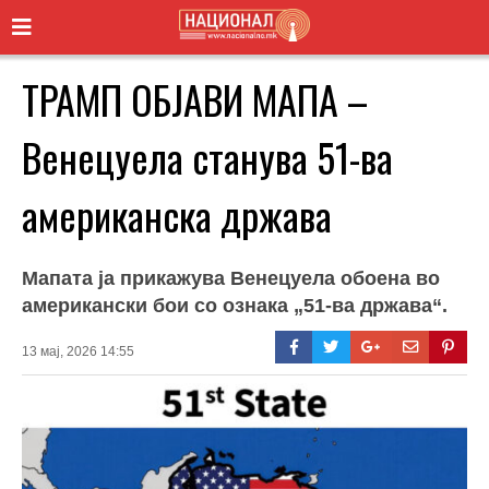
ТРАМП ОБЈАВИ МАПА –
Венецуела станува 51-ва
американска држава
Мапата ја прикажува Венецуела обоена во
американски бои со ознака „51-ва држава“.
13 мај, 2026 14:55