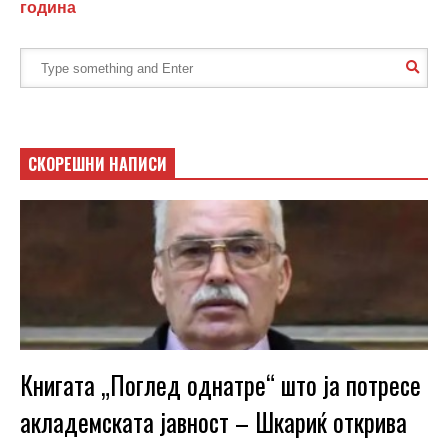
година
СКОРЕШНИ НАПИСИ
Книгата „Поглед однатре“ што ја потресе
акладемската јавност – Шкариќ открива