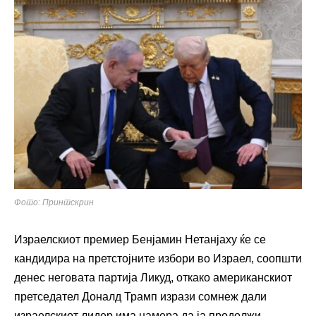
Фото: Принтскрин
Израелскиот премиер Бенјамин Нетанјаху ќе се
кандидира на претстојните избори во Израел, соопшти
денес неговата партија Ликуд, откако американскиот
претседател Доналд Трамп изрази сомнеж дали
израелскиот лидер има намера да ја продолжи