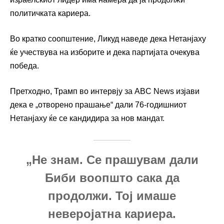
политичката кариера.
Во кратко соопштение, Ликуд наведе дека Нетанјаху
ќе учествува на изборите и дека партијата очекува
победа.
Претходно, Трамп во интервју за ABC News изјави
дека е „отворено прашање“ дали 76-годишниот
Нетанјаху ќе се кандидира за нов мандат.
„Не знам. Се прашувам дали
Биби воопшто сака да
продолжи. Тој имаше
неверојатна кариера.