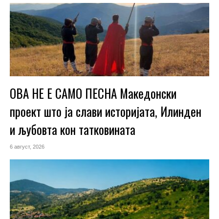
ОВА НЕ Е САМО ПЕСНА Македонски
проект што ја слави историјата, Илинден
и љубовта кон татковината
6 август, 2026