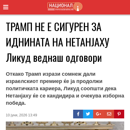
ТРАМП НЕ Е СИГУРЕН ЗА
ИДНИНАТА НА НЕТАНЈАХУ
Ликуд веднаш одговори
Откако Трамп изрази сомнеж дали
израелскиот премиер ќе ја продолжи
политичката кариера, Ликуд соопшти дека
Нетанјаху ќе се кандидира и очекува изборна
победа.
10 јуни, 2026 13:49