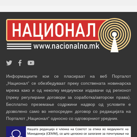
Информациите кои се пласираат на веб Порталот
„Национал“ се обезбедуваат преку сопствената новинарска
мрежа како и од неколку медиумски издавачи од регионот
(преку регулирани договори за соработка/авторски права).
Бесплатно преземање содржини надвор од условите е
дозволено само во непосреден договор со редакцијата на
Порталот „Национал“ односно со одговорниот уредник.