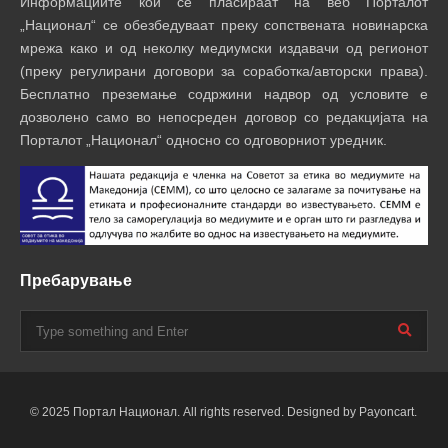
Информациите кои се пласираат на веб Порталот
„Национал“ се обезбедуваат преку сопствената новинарска
мрежа како и од неколку медиумски издавачи од регионот
(преку регулирани договори за соработка/авторски права).
Бесплатно преземање содржини надвор од условите е
дозволено само во непосреден договор со редакцијата на
Порталот „Национал“ односно со одговорниот уредник.
Пребарување
© 2025 Портал Национал. All rights reserved. Designed by Payoncart.