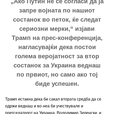
„Ако Путин не се согласи да ја
запре војната по нашиот
состанок во петок, ќе следат
сериозни мерки,“ изјави
Трамп на прес-конференција,
нагласувајќи дека постои
голема веројатност за втор
состанок за Украина веднаш
по првиот, но само ако тој
биде успешен.
Трамп истакна дека би сакал втората средба да се
одржи веднаш и во неа би учествувале и
претседателот на Украина, Володимир Зеленски, и