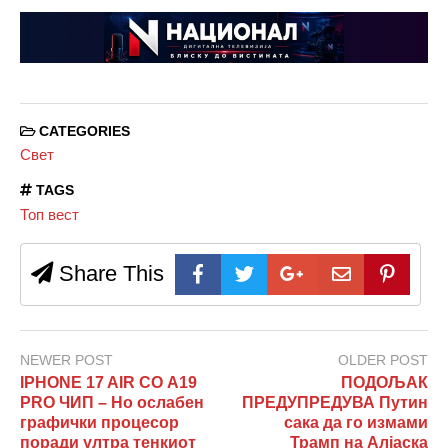
CATEGORIES
Свет
TAGS
Топ вест
Share This
NEWER POST
OLDER POST
IPHONE 17 AIR СО A19
ПОДОЉАК
PRO ЧИП – Но ослабен
ПРЕДУПРЕДУВА Путин
графички процесор
сака да го измами
поради ултра тенкиот
Трамп на Алјаска