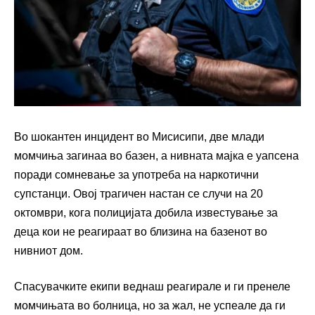
Во шокантен инцидент во Мисисипи, две млади
момчиња загинаа во базен, а нивната мајка е уапсена
поради сомневање за употреба на наркотични
супстанци. Овој трагичен настан се случи на 20
октомври, кога полицијата добила известување за
деца кои не реагираат во близина на базенот во
нивниот дом.
Спасувачките екипи веднаш реагирале и ги пренеле
момчињата во болница, но за жал, не успеале да ги