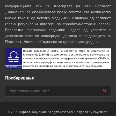
Информациите кои се пласираат на веб Порталот
„Национал“ се обезбедуваат преку сопствената новинарска
мрежа како и од неколку медиумски издавачи од регионот
(преку регулирани договори за соработка/авторски права).
Бесплатно преземање содржини надвор од условите е
дозволено само во непосреден договор со редакцијата на
Порталот „Национал“ односно со одговорниот уредник.
Пребарување
© 2025 Портал Национал. All rights reserved. Designed by Payoncart.