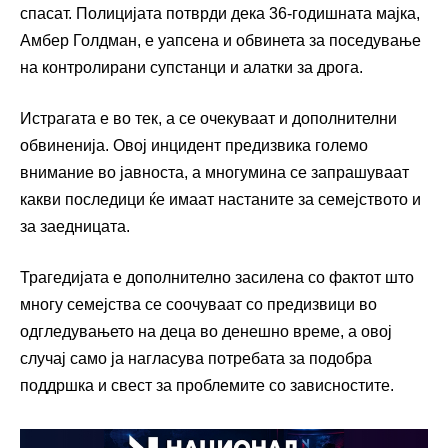
спасат. Полицијата потврди дека 36-годишната мајка,
Амбер Голдман, е уапсена и обвинета за поседување
на контролирани супстанци и алатки за дрога.
Истрагата е во тек, а се очекуваат и дополнителни
обвиненија. Овој инцидент предизвика големо
внимание во јавноста, а многумина се запрашуваат
какви последици ќе имаат настаните за семејството и
за заедницата.
Трагедијата е дополнително засилена со фактот што
многу семејства се соочуваат со предизвици во
одгледувањето на деца во денешно време, а овој
случај само ја нагласува потребата за подобра
поддршка и свест за проблемите со зависностите.