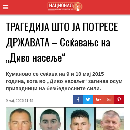
ТРАГЕДИЈА ШТО ЈА ПОТРЕСЕ
ДРЖАВАТА – Сеќавање на
„Диво насеље“
Куманово се сеќава на 9 и 10 мај 2015
година, кога во „Диво насеље“ загинаа осум
припадници на безбедносните сили.
9 мај, 2026 11:45