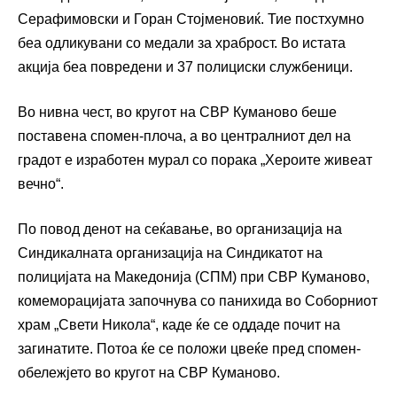
Серафимовски и Горан Стојменовиќ. Тие постхумно
беа одликувани со медали за храброст. Во истата
акција беа повредени и 37 полициски службеници.
Во нивна чест, во кругот на СВР Куманово беше
поставена спомен-плоча, а во централниот дел на
градот е изработен мурал со порака „Хероите живеат
вечно“.
По повод денот на сеќавање, во организација на
Синдикалната организација на Синдикатот на
полицијата на Македонија (СПМ) при СВР Куманово,
комеморацијата започнува со панихида во Соборниот
храм „Свети Никола“, каде ќе се оддаде почит на
загинатите. Потоа ќе се положи цвеќе пред спомен-
обележјето во кругот на СВР Куманово.