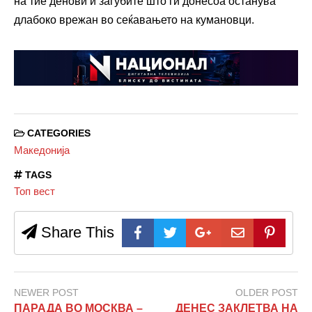
на тие денови и загубите што ги донесоа останува
длабоко врежан во сеќавањето на кумановци.
CATEGORIES
Македонија
TAGS
Топ вест
Share This
NEWER POST
OLDER POST
ПАРАДА ВО МОСКВА –
ДЕНЕС ЗАКЛЕТВА НА