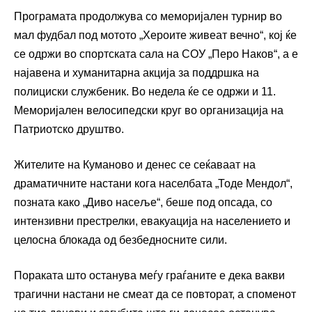
Програмата продолжува со меморијален турнир во
мал фудбал под мотото „Хероите живеат вечно“, кој ќе
се одржи во спортската сала на СОУ „Перо Наков“, а е
најавена и хуманитарна акција за поддршка на
полициски службеник. Во недела ќе се одржи и 11.
Меморијален велосипедски круг во организација на
Патриотско друштво.
Жителите на Куманово и денес се сеќаваат на
драматичните настани кога населбата „Тоде Мендол“,
позната како „Диво насеље“, беше под опсада, со
интензивни престрелки, евакуација на населението и
целосна блокада од безбедносните сили.
Пораката што останува меѓу граѓаните е дека вакви
трагични настани не смеат да се повторат, а споменот