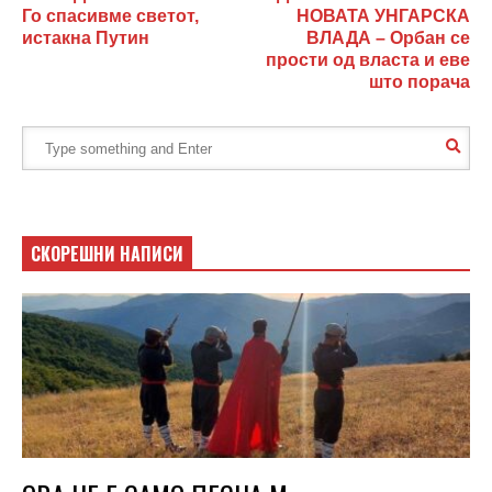
Го спасивме светот,
НОВАТА УНГАРСКА
истакна Путин
ВЛАДА – Орбан се
прости од власта и еве
што порача
СКОРЕШНИ НАПИСИ