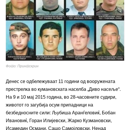
Фото: Принтскрин
Денес се одбележуваат 11 години од вооружената
престрелка во кумановската населба „Диво насеље“.
На 9 и 10 мај 2015 година, во 28-часовните судири,
животот го загубија осум припадници на
безбедносните сили: Љубиша Аранѓеловиќ, Бобан
Ивановиќ, Горан Илијевски, Жарко Кузмановски,
Исамедин Османи, Сашо Самојловски, Ненад