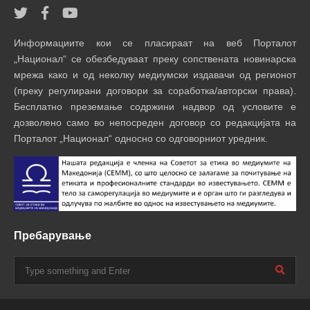
Информациите кои се пласираат на веб Порталот
„Национал“ се обезбедуваат преку сопствената новинарска
мрежа како и од неколку медиумски издавачи од регионот
(преку регулирани договори за соработка/авторски права).
Бесплатно преземање содржини надвор од условите е
дозволено само во непосреден договор со редакцијата на
Порталот „Национал“ односно со одговорниот уредник.
Пребарување