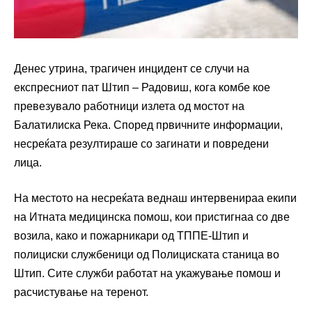
Денес утрина, трагичен инцидент се случи на
експресниот пат Штип – Радовиш, кога комбе кое
превезувало работници излета од мостот на
Балатилиска Река. Според првичните информации,
несреќата резултираше со загинати и повредени
лица.
На местото на несреќата веднаш интервенираа екипи
на Итната медицинска помош, кои пристигнаа со две
возила, како и пожарникари од ТППЕ-Штип и
полициски службеници од Полициската станица во
Штип. Сите служби работат на укажување помош и
расчистување на теренот.