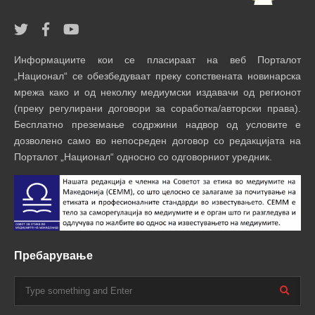
Информациите кои се пласираат на веб Порталот
„Национал“ се обезбедуваат преку сопствената новинарска
мрежа како и од неколку медиумски издавачи од регионот
(преку регулирани договори за соработка/авторски права).
Бесплатно преземање содржини надвор од условите е
дозволено само во непосреден договор со редакцијата на
Порталот „Национал“ односно со одговорниот уредник.
Пребарување