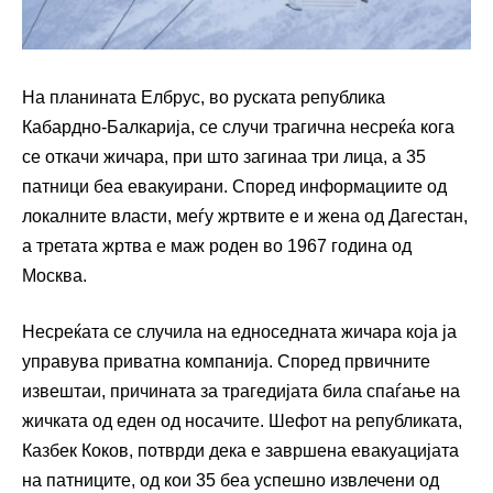
На планината Елбрус, во руската република
Кабардно-Балкарија, се случи трагична несреќа кога
се откачи жичара, при што загинаа три лица, а 35
патници беа евакуирани. Според информациите од
локалните власти, меѓу жртвите е и жена од Дагестан,
а третата жртва е маж роден во 1967 година од
Москва.
Несреќата се случила на едноседната жичара која ја
управува приватна компанија. Според првичните
извештаи, причината за трагедијата била спаѓање на
жичката од еден од носачите. Шефот на републиката,
Казбек Коков, потврди дека е завршена евакуацијата
на патниците, од кои 35 беа успешно извлечени од