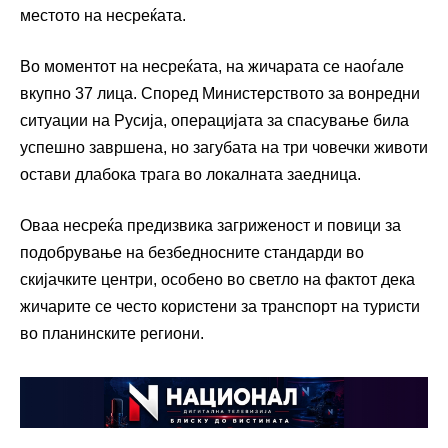
местото на несреќата.
Во моментот на несреќата, на жичарата се наоѓале
вкупно 37 лица. Според Министерството за вонредни
ситуации на Русија, операцијата за спасување била
успешно завршена, но загубата на три човечки животи
остави длабока трага во локалната заедница.
Оваа несреќа предизвика загриженост и повици за
подобрување на безбедносните стандарди во
скијачките центри, особено во светло на фактот дека
жичарите се често користени за транспорт на туристи
во планинските региони.