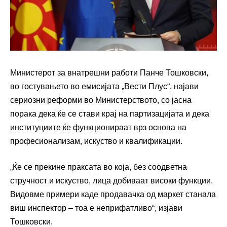
Министерот за внатрешни работи Панче Тошковски,
во гостувањето во емисијата „Вести Плус“, најави
сериозни реформи во Министерството, со јасна
порака дека ќе се стави крај на партизацијата и дека
институциите ќе функционираат врз основа на
професионализам, искуство и квалификации.
„Ќе се прекине праксата во која, без соодветна
стручност и искуство, лица добиваат високи функции.
Видовме примери каде продавачка од маркет станала
виш инспектор – тоа е неприфатливо“, изјави
Тошковски.