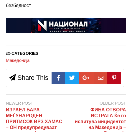
безбедност.
CATEGORIES
Македонија
Share This
NEWER POST
OLDER POST
ИЗРАЕЛ БАРА
ФИБА ОТВОРА
МЕЃУНАРОДЕН
ИСТРАГА Ќе го
ПРИТИСОК ВРЗ ХАМАС
испитува инцидентот
– ОН предупредуваат
на Македонија –