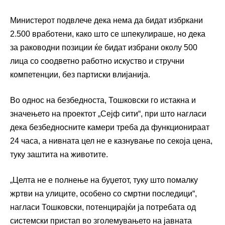
Министерот подвлече дека нема да бидат избркани
2.500 вработени, како што се шпекулираше, но дека
за раководни позиции ќе бидат избрани околу 500
лица со соодветно работно искуство и стручни
компетенции, без партиски влијанија.
Во однос на безбедноста, Тошковски го истакна и
значењето на проектот „Сејф сити“, при што нагласи
дека безбедносните камери треба да функционираат
24 часа, а нивната цел не е казнување по секоја цена,
туку заштита на животите.
„Целта не е полнење на буџетот, туку што помалку
жртви на улиците, особено со смртни последици“,
нагласи Тошковски, потенцирајќи ја потребата од
системски пристап во зголемувањето на јавната