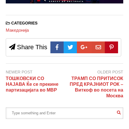
CATEGORIES
Македонија
Share This
NEWER POST
OLDER POST
ТОШКОВСКИ СО
ТРАМП СО ПРИТИСОК
НАЈАВА Ќе се прекине
ПРЕД КРАЈНИОТ РОК –
партизацијата во МВР
Виткоф во посета на
Москва