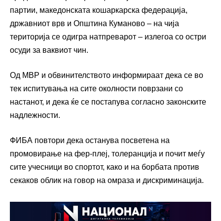
партии, македонската кошаркарска федерација,
државниот врв и Општина Куманово – на чија
територија се одигра натпреварот – излегоа со остри
осуди за ваквиот чин.
Од МВР и обвинителството информираат дека се во
тек испитувања на сите околности поврзани со
настанот, и дека ќе се постапува согласно законските
надлежности.
ФИБА повтори дека останува посветена на
промовирање на фер-плеј, толеранција и почит меѓу
сите учесници во спортот, како и на борбата против
секаков облик на говор на омраза и дискриминација.