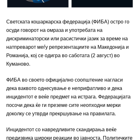
Светската кошаркарска федерација (ФИБА) остро го
осуди говорот на омраза и употребата на
дискриминаторски или расистички јазик за време на
натпреварот меѓу репрезентациите на Македонија и
Романија, кој се одигра во саботата (2 август) во
Куманово.
ФИБА во своето официјално соопштение нагласи
дека ваквото однесување е неприфатливо и дека
инцидентот е веќе предмет на истрага. Федерацијата
посочи дека ќе ги преземе сите неопходни мерки
доколку се утврди прекршување на правилата.
Инцидентот со навредливите скандирања веќе
предизвика широки реакции во јавноста. Политичките