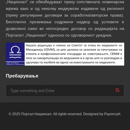
„Национал“ се обезбедуваат преку сопствената новинарска
мрежа како и од неколку медиумски издавачи од регионот
(преку регулирани договори за соработка/авторски права).
Бесплатно преземање содржини надвор од условите е
дозволено само во непосреден договор со редакцијата на
Порталот „Национал“ односно со одговорниот уредник.
Пребарување
© 2025 Портал Национал. All rights reserved. Designed by Payoncart.