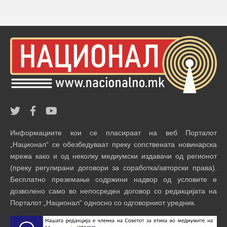
Информациите кои се пласираат на веб Порталот
„Национал“ се обезбедуваат преку сопствената новинарска
мрежа како и од неколку медиумски издавачи од регионот
(преку регулирани договори за соработка/авторски права).
Бесплатно преземање содржини надвор од условите е
дозволено само во непосреден договор со редакцијата на
Порталот „Национал“ односно со одговорниот уредник.