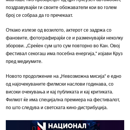
поздравувајќи ги своите обожаватели кои во голем
број се собраа да го пречекаат.
Откако излезе од возилото, актерот се задржа со
фановите, фотографирајќи се и разменувајќи неколку
зборови. „Среќен сум што сум повторно во Кан. Овој
фестивал секогаш има посебна енергија,“ изјави Круз
пред медиумите.
Новото продолжение на „Невозможна мисија“ е едно
од најочекуваните филмски наслови годинава, со
високи очекувања и кај публиката и кај критиката.
Филмот ќе има специјална премиера на фестивалот,
по што следува и светската кино-дистрибуција.