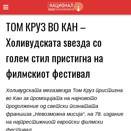
ТОМ КРУЗ ВО КАН –
Холивудската ѕвезда со
голем стил пристигна на
филмскиот фестивал
Холивудската мегазвезда Том Круз пристигна
во Кан за промоцијата на најновото
продолжение од светски познатата
франшиза „Невозможна мисија“, на 78. издание
на најпрестижниот европски филмски
фестивал.