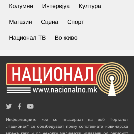
Колумни
Интервјуа
Култура
Магазин
Сцена
Спорт
Национал ТВ
Во живо
Информациите кои се пласираат на веб Порталот
„Национал“ се обезбедуваат преку сопствената новинарска
мрежа како и од неколку медиумски издавачи од регионот