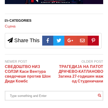
CATEGORIES
Сцена
Share This
NEWER POST
OLDER POST
СВЕДОШТВО НИЗ
ТРАГЕДИЈА НА ПАТОТ
СОЛЗИ Каси Вентура
ДРАЧЕВО-КАТЛАНОВО
сведочеше против Шон
Загина 27-годишен маж
Диди Комбс
од Студеничани