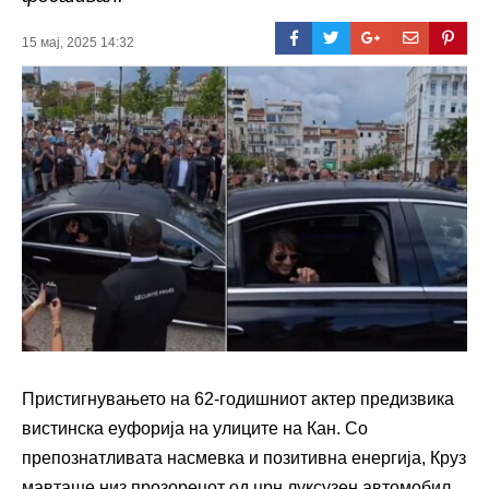
15 мај, 2025 14:32
Пристигнувањето на 62-годишниот актер предизвика
вистинска еуфорија на улиците на Кан. Со
препознатливата насмевка и позитивна енергија, Круз
мавташе низ прозорецот од црн луксузен автомобил,