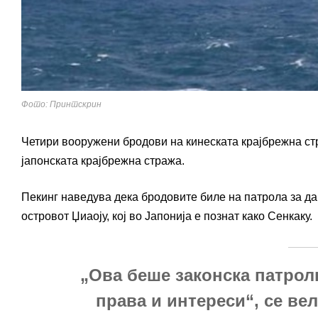
Фото: Принтскрин
Четири вооружени бродови на кинеската крајбрежна стр
јапонската крајбрежна стража.
Пекинг наведува дека бродовите биле на патрола за да
островот Џиаоју, кој во Јапонија е познат како Сенкаку.
„Ова беше законска патрол
права и интереси“, се ве