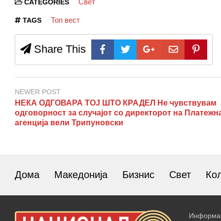
Свет
CATEGORIES
Топ вест
TAGS
Share This
NEWER POST
НЕКА ОДГОВАРА ТОЈ ШТО КРАДЕЛ Не чувствувам
одговорност за случајот со директорот на Платежн
агенција вели Трипуновски
Дома
Македонија
Бизнис
Свет
Ко
Информац