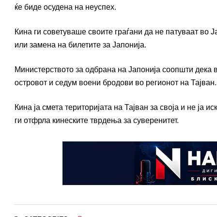
ќе биде осудена на неуспех.
Кина ги советуваше своите граѓани да не патуваат во 
или замена на билетите за Јапонија.
Министерството за одбрана на Јапонија соопшти дека 
островот и седум воени бродови во регионот на Тајван.
Кина ја смета територијата на Тајван за своја и не ја 
ги отфрла кинеските тврдења за суверенитет.