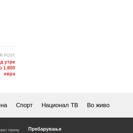
R POST
д утре
о 1.800
евра
ена
Спорт
Национал ТВ
Во живо
Пребарување
аат преку