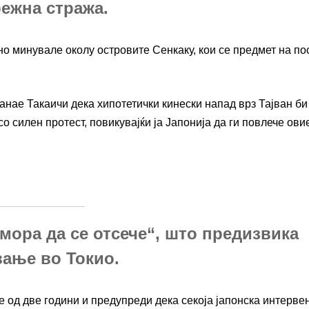
режна стража.
о минувале околу островите Сенкаку, кои се предмет на по
анае Такаичи дека хипотетички кинески напад врз Тајван б
о силен протест, повикувајќи ја Јапонија да ги повлече ови
мора да се отсече“, што предизвика
вање во Токио.
е од две години и предупреди дека секоја јапонска интерве