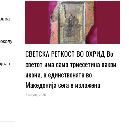
поврат
 околу
СВЕТСКА РЕТКОСТ ВО ОХРИД Во
светот има само триесетина вакви
ајван
икони, а единствената во
Македонија сега е изложена
7 август, 2026