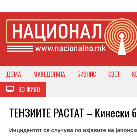
ДОМА
МАКЕДОНИЈА
БИЗНИС
СВЕТ
К
ВО ЖИВО
ТЕНЗИИТЕ РАСТАТ – Кинески б
Инцидентот се случува по изјавите на јапонс