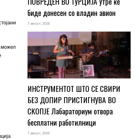
ПОВРЕДЕН ВО ТУРЦИЈА Утре ќе
биде донесен со владин авион
стојани
7 август, 2026
и можел
е
ИНСТРУМЕНТОТ ШТО СЕ СВИРИ
БЕЗ ДОПИР ПРИСТИГНУВА ВО
СКОПЈЕ Лабараториум отвора
бесплатни работилници
7 август, 2026
нција