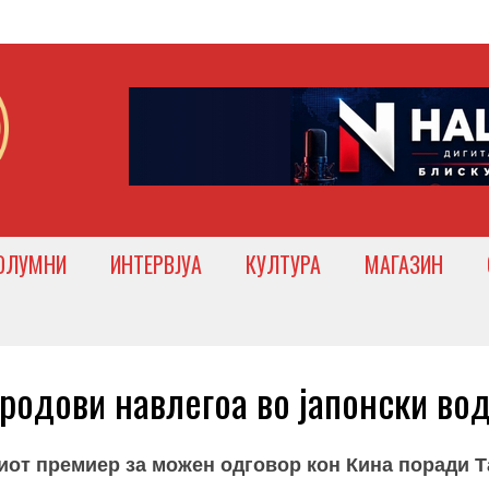
ОЛУМНИ
ИНТЕРВЈУА
КУЛТУРА
МАГАЗИН
родови навлегоа во јапонски во
киот премиер за можен одговор кон Кина поради Т