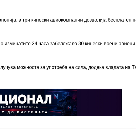
Јапонија, а три кинески авиокомпании дозволија бесплатен 
во изминатите 24 часа забележало 30 кинески воени авиони
исклучува можноста за употреба на сила, додека владата на Т