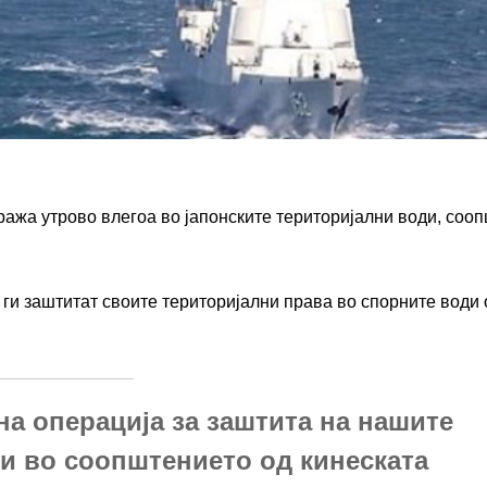
ажа утрово влегоа во јапонските територијални води, соо
 ги заштитат своите територијални права во спорните води 
на операција за заштита на нашите
ли во соопштението од кинеската