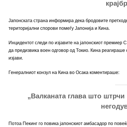
крајб
Јапонската страна информира дека бродовите претходн
територијални спорови помеѓу Јапонија и Кина.
Инцидентот следи по изјавите на јапонскиот премиер С
да предизвика воен одговор од Токио. Кина реагираше с
изјави.
Генералниот конзул на Кина во Осака коментираше:
„Валканата глава што штрчи 
негоду
Потоа Пекинг го повика јапонскиот амбасадор по повеќ