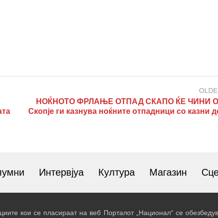
OLDE
НОЌНОТО ФРЛАЊЕ ОТПАД СКАПО ЌЕ ЧИНИ О
ата
Скопје ги казнува ноќните отпадници со казни д
лумни
Интервјуа
Култура
Магазин
Сц
иите кои се пласираат на веб Порталот „Национал“ се обезбедув