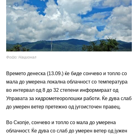
Фото: Национал
Времето денеска (13.09.) ќе биде сончево и топло со
мала до умерена локална облачност со температура
во интервал од 8 до 32 степени информираат од
Управата за хидрометеоролошки работи. Ќе дува слаб
до умерен ветер претежно од југоисточен правец.
Во Скопје, сончево и топло со мала до умерена
облачност. Ќе дува со слаб до умерен ветер од јужен