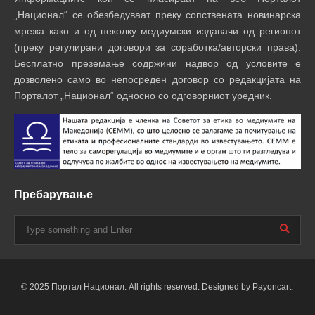
„Национал“ се обезбедуваат преку сопствената новинарска
мрежа како и од неколку медиумски издавачи од регионот
(преку регулирани договори за соработка/авторски права).
Бесплатно преземање содржини надвор од условите е
дозволено само во непосреден договор со редакцијата на
Порталот „Национал“ односно со одговорниот уредник.
Пребарување
© 2025 Портал Национал. All rights reserved. Designed by Payoncart.