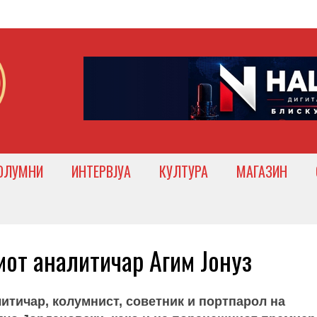
ОЛУМНИ
ИНТЕРВЈУА
КУЛТУРА
МАГАЗИН
от аналитичар Агим Јонуз
литичар, колумнист, советник и портпарол на