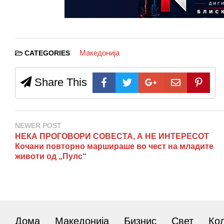
Македонија
CATEGORIES
Share This
NEWER POST
НЕКА ПРОГОВОРИ СОВЕСТА, А НЕ ИНТЕРЕСОТ
Кочани повторно маршираше во чест на младите
животи од „Пулс“
Дома
Македонија
Бизнис
Свет
Ко