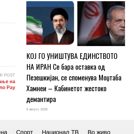
КОЈ ГО УНИШТУВА ЕДИНСТВОТО
НА ИРАН Се бара оставка од
Пезешкијан, се споменува Моџтаба
R POST
ање на
Хамнеи – Кабинетот жестоко
ло Рау
демантира
5 август, 2026
ена
Спорт
Национал ТВ
Во живо