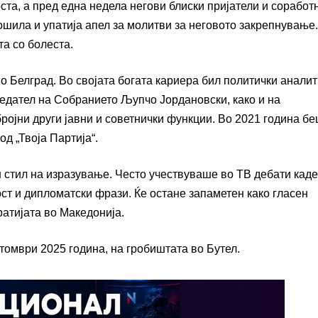
ста, а пред една недела негови блиски пријатели и соработ
шила и упатија апел за молитви за неговото закрепнување.
та со болеста.
во Белград. Во својата богата кариера бил политички аналит
седател на Собранието Љупчо Јордановски, како и на
ојни други јавни и советнички функции. Во 2021 година б
д „Твоја Партија“.
н стил на изразување. Често учествуваше во ТВ дебати каде
ст и дипломатски фрази. Ќе остане запаметен како гласен
ратијата во Македонија.
ктомври 2025 година, на гробиштата во Бутел.