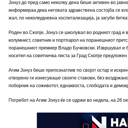
Јонуз до пред само неколку дена беше активен во јавно
информираа дека неговата здравствена состојба се вло
жал, по неколкудневна хоспитализација, ја загуби битка
Роден во Скопје, Јонуз се школувал во родниот град и 
колумнист, советник и портпарол на поранешниот прет
поранешниот премиер Владо Бучковски. Извршувал и бр
носител на советничка листа за Град Скопје предложен о
Агим Јонуз беше препознатлив по својот остар и искре
отворено ги изнесуваше своите ставови, без воздржано
поборник на соживотот, еднаквоста, слободата и демок
Погребот на Агим Јонуз ќе се одржи во недела, на 26 о