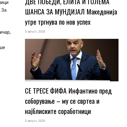
ДВЕ ПОБЕДИ, ЕЛИТА И ГОЛЕМА
ници
ШАНСА ЗА МУНДИЈАЛ Македонија
 За
утре тргнува по нов успех
ичар,
5 август, 2026
еше
СЕ ТРЕСЕ ФИФА Инфантино пред
соборување – му се свртеа и
најблиските соработници
5 август, 2026