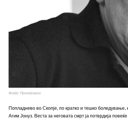
Фото: Принтскрин
Попладнево во Скопје, по кратко и тешко боледување, 
Агим Јонуз. Веста за неговата смрт ја потврдија повеќ