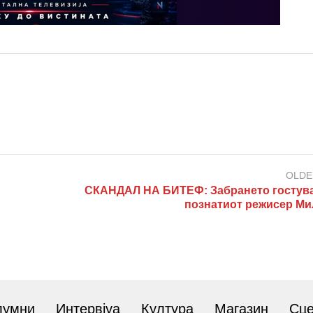
OLDE
СКАНДАЛ НА БИТЕФ: Забрането гостув
познатиот режисер Ми
лумни
Интервјуа
Култура
Магазин
Сц