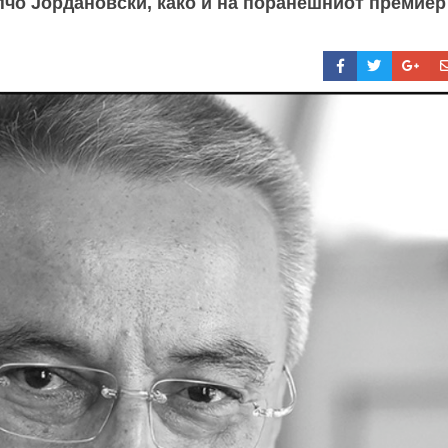
чо Јордановски, како и на поранешниот премиер