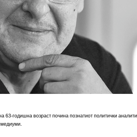
на 63-годишна возраст почина познатиот политички аналит
е медиуми.