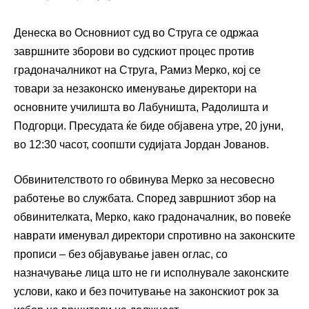
Денеска во Основниот суд во Струга се одржаа
завршните зборови во судскиот процес против
градоначалникот на Струга, Рамиз Мерко, кој се
товари за незаконско именување директори на
основните училишта во Лабуништа, Радолишта и
Подгорци. Пресудата ќе биде објавена утре, 20 јуни,
во 12:30 часот, соопшти судијата Јордан Јованов.
Обвинителството го обвинува Мерко за несовесно
работење во службата. Според завршниот збор на
обвинителката, Мерко, како градоначалник, во повеќе
наврати именувал директори спротивно на законските
прописи – без објавување јавен оглас, со
назначување лица што не ги исполнувале законските
услови, како и без почитување на законскиот рок за