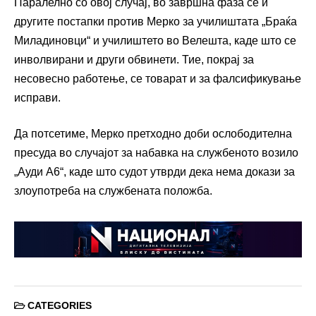
Паралелно со овој случај, во завршна фаза се и
другите постапки против Мерко за училиштата „Браќа
Миладиновци“ и училиштето во Велешта, каде што се
инволвирани и други обвинети. Тие, покрај за
несовесно работење, се товарат и за фалсификување
исправи.
Да потсетиме, Мерко претходно доби ослободителна
пресуда во случајот за набавка на службеното возило
„Ауди А6“, каде што судот утврди дека нема докази за
злоупотреба на службената положба.
CATEGORIES