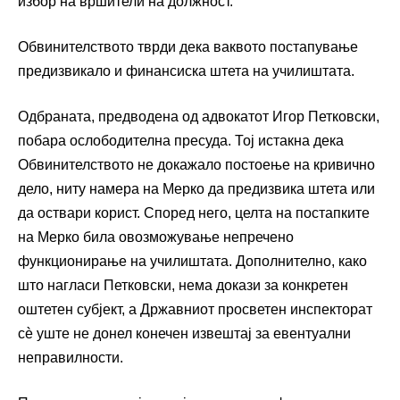
избор на вршители на должност.
Обвинителството тврди дека ваквото постапување
предизвикало и финансиска штета на училиштата.
Одбраната, предводена од адвокатот Игор Петковски,
побара ослободителна пресуда. Тој истакна дека
Обвинителството не докажало постоење на кривично
дело, ниту намера на Мерко да предизвика штета или
да оствари корист. Според него, целта на постапките
на Мерко била овозможување непречено
функционирање на училиштата. Дополнително, како
што нагласи Петковски, нема докази за конкретен
оштетен субјект, а Државниот просветен инспекторат
сѐ уште не донел конечен извештај за евентуални
неправилности.