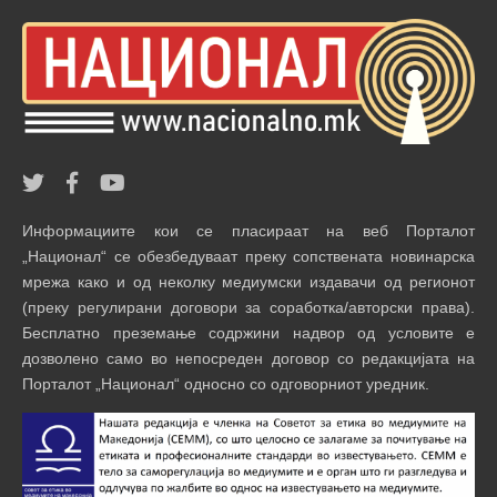
Информациите кои се пласираат на веб Порталот
„Национал“ се обезбедуваат преку сопствената новинарска
мрежа како и од неколку медиумски издавачи од регионот
(преку регулирани договори за соработка/авторски права).
Бесплатно преземање содржини надвор од условите е
дозволено само во непосреден договор со редакцијата на
Порталот „Национал“ односно со одговорниот уредник.