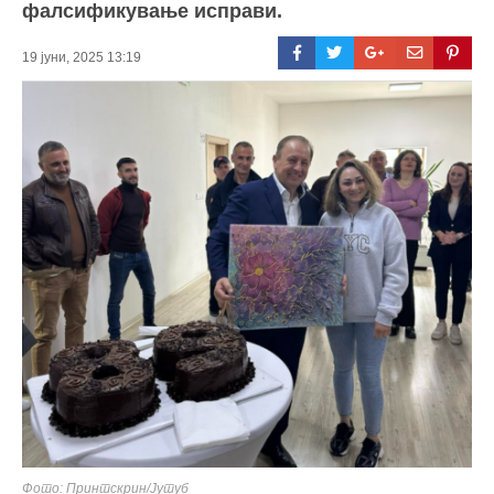
фалсификување исправи.
19 јуни, 2025 13:19
Фото: Принтскрин/Јутуб