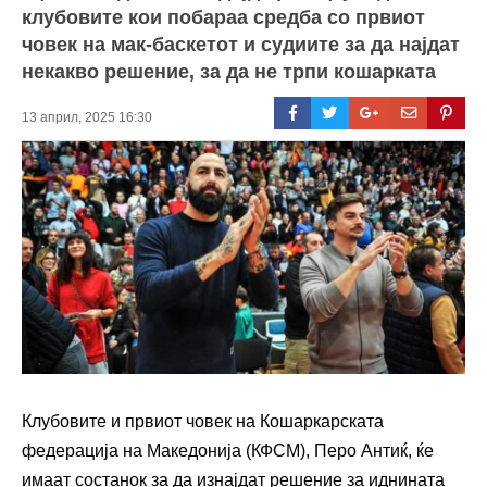
клубовите кои побараа средба со првиот
човек на мак-баскетот и судиите за да најдат
некакво решение, за да не трпи кошарката
13 април, 2025 16:30
Клубовите и првиот човек на Кошаркарската
федерација на Македонија (КФСМ), Перо Антиќ, ќе
имаат состанок за да изнајдат решение за иднината