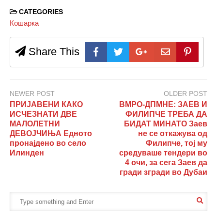
CATEGORIES
Кошарка
Share This
NEWER POST
OLDER POST
ПРИЈАВЕНИ КАКО
ВМРО-ДПМНЕ: ЗАЕВ И
ИСЧЕЗНАТИ ДВЕ
ФИЛИПЧЕ ТРЕБА ДА
МАЛОЛЕТНИ
БИДАТ МИНАТО Заев
ДЕВОЈЧИЊА Едното
не се откажува од
пронајдено во село
Филипче, тој му
Илинден
средуваше тендери во
4 очи, за сега Заев да
гради згради во Дубаи