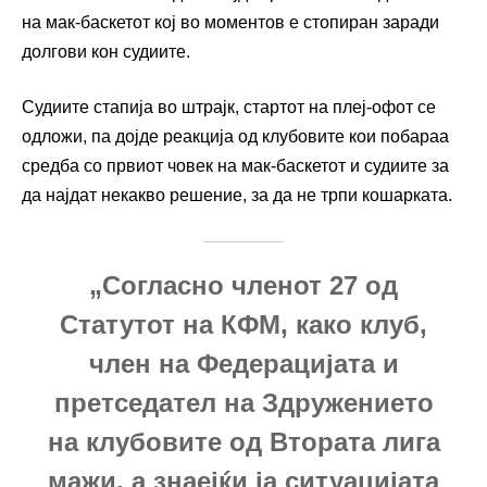
на мак-баскетот кој во моментов е стопиран заради
долгови кон судиите.
Судиите стапија во штрајк, стартот на плеј-офот се
одложи, па дојде реакција од клубовите кои побараа
средба со првиот човек на мак-баскетот и судиите за
да најдат некакво решение, за да не трпи кошарката.
„Согласно членот 27 од
Статутот на КФМ, како клуб,
член на Федерацијата и
претседател на Здружението
на клубовите од Втората лига
мажи, а знаејќи ја ситуацијата