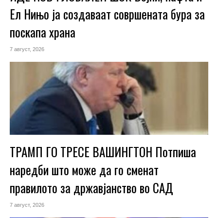
Ел Нињо ја создаваат совршената бура за
поскапа храна
7 август, 2026
ТРАМП ГО ТРЕСЕ ВАШИНГТОН Потпиша
наредби што може да го сменат
правилото за државјанство во САД
7 август, 2026