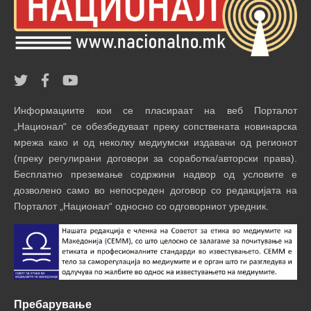
Информациите кои се пласираат на веб Порталот
„Национал“ се обезбедуваат преку сопствената новинарска
мрежа како и од неколку медиумски издавачи од регионот
(преку регулирани договори за соработка/авторски права).
Бесплатно преземање содржини надвор од условите е
дозволено само во непосреден договор со редакцијата на
Порталот „Национал“ односно со одговорниот уредник.
Пребарување