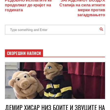
РЕДОВНО Исплатите ќе
ЗАГАДЕНИОТ ВОЗДУХ
продолжат до крајот на
Стапија на сила итните
годината
мерки против
загадувањето
СКОРЕШНИ НАПИСИ
ДЕМИР ХИСАР НИЗ БОИТЕ И ЗВУЦИТЕ НА