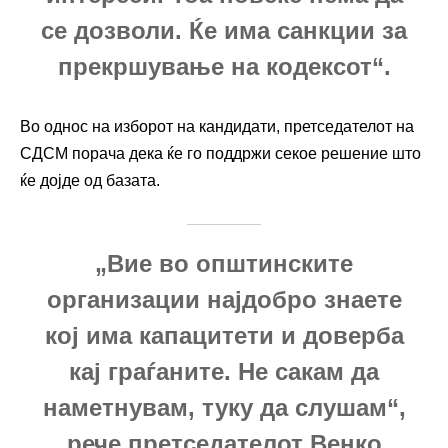
се дозволи. Ќе има санкции за
прекршување на кодексот“.
Во однос на изборот на кандидати, претседателот на
СДСМ порача дека ќе го поддржи секое решение што
ќе дојде од базата.
„Вие во општинските
организации најдобро знаете
кој има капацитети и доверба
кај граѓаните. Не сакам да
наметнувам, туку да слушам“,
рече претседателот Венко