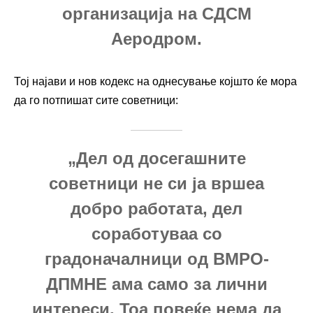
организација на СДСМ
Аеродром.
Тој најави и нов кодекс на однесување којшто ќе мора
да го потпишат сите советници:
„Дел од досегашните
советници не си ја вршеа
добро работата, дел
соработуваа со
градоначалници од ВМРО-
ДПМНЕ ама само за лични
интереси. Тоа повеќе нема да