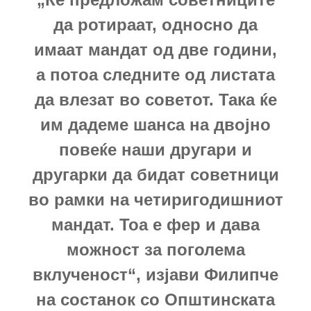
да ротираат, односно да
имаат мандат од две години,
а потоа следните од листата
да влезат во советот. Така ќе
им дадеме шанса на двојно
повеќе наши другари и
другарки да бидат советници
во рамки на четиригодишниот
мандат. Тоа е фер и дава
можност за поголема
вклученост“, изјави Филипче
на состанок со Општинската