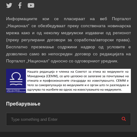
Информациите кои се пласираат на веб Порталот
„Национал“ се обезбедуваат преку сопствената новинарска
мрежа како и од неколку медиумски издавачи од регионот
(преку регулирани договори за соработка/авторски права).
Бесплатно преземање содржини надвор од условите е
дозволено само во непосреден договор со редакцијата на
Порталот „Национал“ односно со одговорниот уредник.
Пребарување