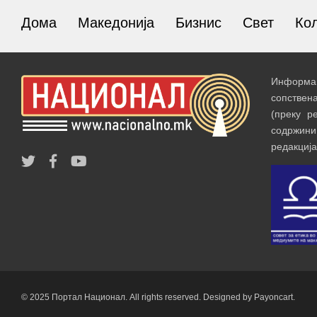
Дома
Македонија
Бизнис
Свет
Ко
Информац
сопствен
(преку р
содржин
редакција
© 2025 Портал Национал. All rights reserved. Designed by Payoncart.