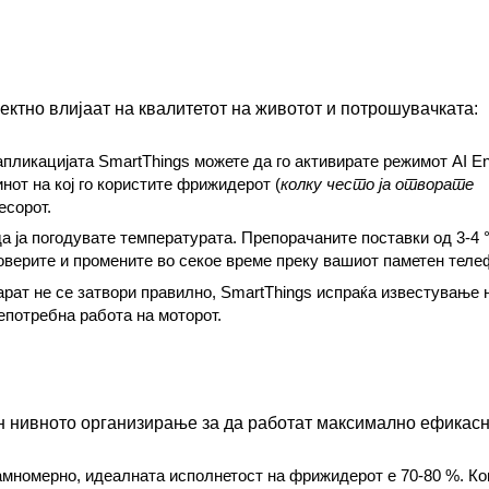
ктно влијаат на квалитетот на животот и потрошувачката:
апликацијата SmartThings можете да го активирате режимот AI E
инот на кој го користите фрижидерот (
колку често ја отворате
есорот.
да ја погодувате температурата. Препорачаните поставки од 3-4 
оверите и промените во секое време преку вашиот паметен теле
парат не се затвори правилно, SmartThings испраќа известување 
епотребна работа на моторот.
 нивното организирање за да работат максимално ефикасн
амномерно, идеалната исполнетост на фрижидерот е 70-80 %. Ко