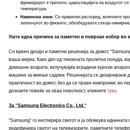
фрижидерот е преполн, циркулацијата на воздухот се
температура.
Наменски зони:
Со правилен распоред, млечните прои
зеленчукот во фиоките, обезбедувате секоја намирни
Уште една причина за паметен и поврзан избор во к
Со врвен дизајн и паметни решенија за домот, “Samsu
ваша мерка. Како дел од тековната пролетна понуда, к
домашни апарати, вклучувајќи вградени кујнски апарат
машини за миење садови. Решенијата се дизајнирани да
практичност во домот, без да се прави компромис во пе
дознаете повеќе за оваа поволност, кликнете
тука
.
За “Samsung Electronics Co., Ltd.“
“Samsung“ го инспирира светот и ја обликува иднината
редефинира светот на телевизорите, паметните телефон