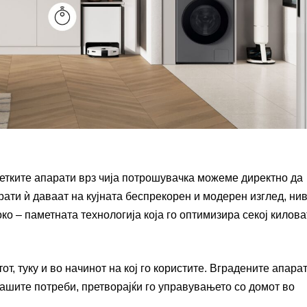
ретките апарати врз чија потрошувачка можеме директно да
ати ѝ даваат на кујната беспрекорен и модерен изглед, ни
ко – паметната технологија која го оптимизира секој килова
от, туку и во начинот на кој го користите. Вградените апара
вашите потреби, претворајќи го управувањето со домот во