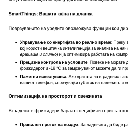
SmartThings: Вашата кујна на дланка
Поврзувањето на уредите овозможува функции кои дире
Управување со енергијата во реално време
: Преку 
кој користи вештачка интелигенција за анализа на нач
вратата и слично
) и ја оптимизира работата на компр
Прецизна контрола на условите
: Повеќе не морате 
фрижидерот и -18 °C за замрзнувачот можете да ги пр
Паметни известувања
: Ако вратата на вградениот а
вашиот телефон, спречувајќи губиток на ладењето и н
Оптимизација на просторот и свежината
Вградените фрижидери бараат специфичен пристап кон
Правилен проток на воздух
: За ладењето да биде р