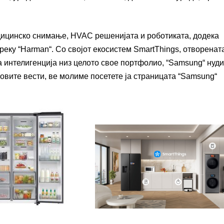
едицинско снимање, HVAC решенијата и роботиката, додека
еку “Harman“. Со својот екосистем SmartThings, отворенат
а интелигенција низ целото свое портфолио, “Samsung“ нуди
новите вести, ве молиме посетете ја страницата “Samsung“