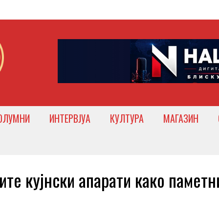
ОЛУМНИ
ИНТЕРВЈУА
КУЛТУРА
МАГАЗИН
те кујнски апарати како паметн