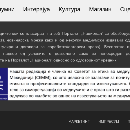
лумни
Интервјуа
Култура
Магазин
Сц
иите кои се пласираат на веб Порталот „Национал“ се обезбедув
ата новинарска мрежа како и од неколку медиумски издавачи од
егулирани договори за соработка/авторски права). Бесплатно 
и надвор од условите е дозволено само во непосреден до
та на Порталот „Национал“ односно со одговорниот уредник.
МАРКЕТИНГ
ИМПРЕСУМ
П