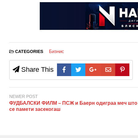
Бизнис
CATEGORIES
Share This
NEWER POST
ФУДБАЛСКИ ФИЛМ – ПСЖ и Баерн одиграа меч што
се памети засекогаш