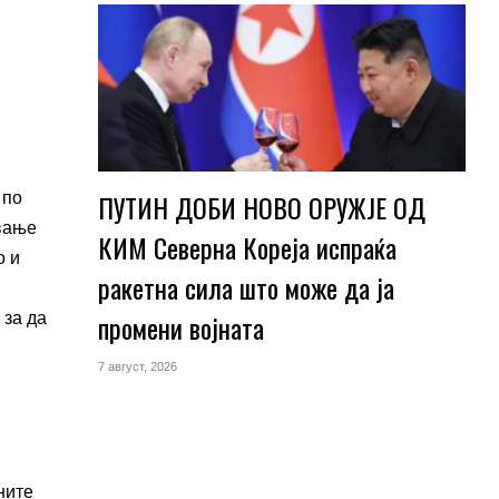
ПУТИН ДОБИ НОВО ОРУЖЈЕ ОД
 по
ување
КИМ Северна Кореја испраќа
о и
ракетна сила што може да ја
промени војната
 за да
7 август, 2026
ните