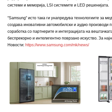
системи и меморија, LSI системите и LED решенијата.
“Samsung“ исто така ги унапредува технологиите за м
создава иновативни автомобилски и аудио производи пр
соработка со партнерите и интеграцијата на вештачкат
беспрекорно и интелигентно поврзано искуство. За нај
Новости:
https://www.samsung.com/mk/news/