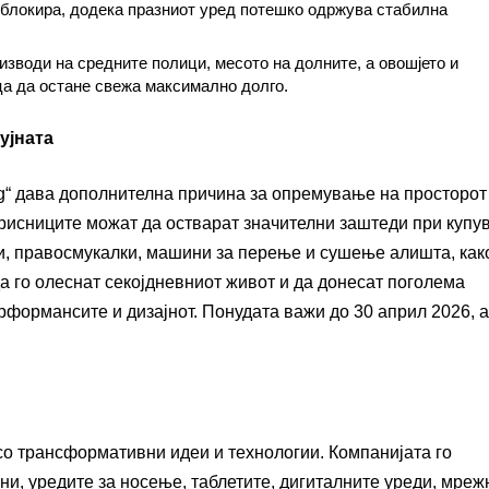
 блокира, додека празниот уред потешко одржува стабилна
зводи на средните полици, месото на долните, а овошјето и
ца да остане свежа максимално долго.
ујната
ng“ дава дополнителна причина за опремување на просторот
орисниците можат да остварат значителни заштеди при куп
и, правосмукалки, машини за перење и сушење алишта, как
 го олеснат секојдневниот живот и да донесат поголема
рформансите и дизајнот. Понудата важи до 30 април 2026, а
 со трансформативни идеи и технологии. Компанијата го
и, уредите за носење, таблетите, дигиталните уреди, мреж