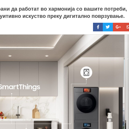
ани да работат во хармонија со вашите потреби,
туитивно искуство преку дигитално поврзување.