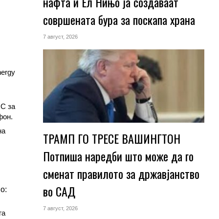
нафта и Ел Нињо ја создаваат
совршената бура за поскапа храна
7 август, 2026
nergy
°C за
фон.
на
ТРАМП ГО ТРЕСЕ ВАШИНГТОН
Потпиша наредби што може да го
сменат правилото за државјанство
во САД
о:
7 август, 2026
га