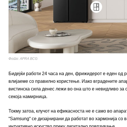
Фото: APRA BCG
Бидејќи работи 24 часа на ден, фрижидерот е еден од 
влијаеме со правилно користење. Иако вградените апар
вистинска сила денес лежи во она што е невидливо за о
секоја намирница.
Токму затоа, клучот на ефикасноста не е само во апарат
“Samsung“ се дизајнирани да работат во хармонија со 
интуитивно искуство преку дигитално поврзување.