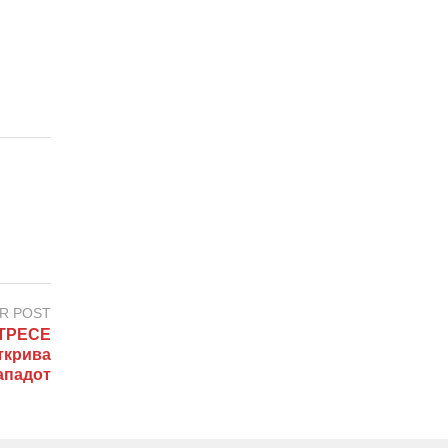
R POST
ТРЕСЕ
ткрива
ападот