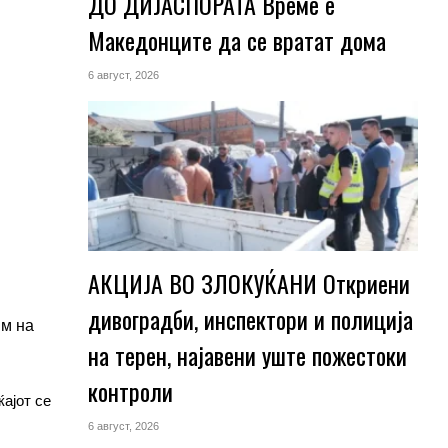
ДО ДИЈАСПОРАТА Време е
Македонците да се вратат дома
6 август, 2026
АКЦИЈА ВО ЗЛОКУЌАНИ Откриени
дивоградби, инспектори и полиција
им на
на терен, најавени уште пожестоки
контроли
ајот се
6 август, 2026