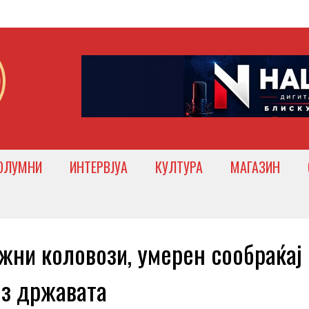
ОЛУМНИ
ИНТЕРВЈУА
КУЛТУРА
МАГАЗИН
и коловози, умерен сообраќај 
из државата