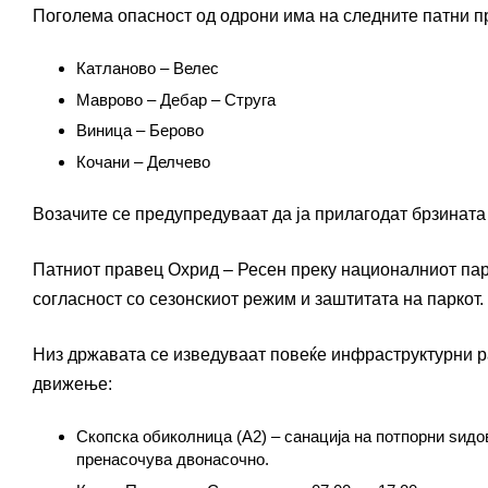
Поголема опасност од одрони има на следните патни п
Катланово – Велес
Маврово – Дебар – Струга
Виница – Берово
Кочани – Делчево
Возачите се предупредуваат да ја прилагодат брзината 
Патниот правец Охрид – Ресен преку националниот парк
согласност со сезонскиот режим и заштитата на паркот.
Низ државата се изведуваат повеќе инфраструктурни р
движење:
Скопска обиколница (А2) – санација на потпорни ѕидо
пренасочува двонасочно.