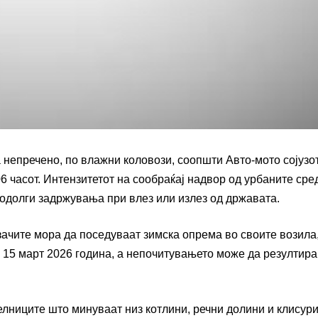
непречено, по влажни коловози, соопшти Авто-мото сојузо
 часот. Интензитетот на сообраќај надвор од урбаните сре
подолги задржувања при влез или излез од државата.
зачите мора да поседуваат зимска опрема во своите возила
 15 март 2026 година, а непочитувањето може да резултира
ниците што минуваат низ котлини, речни долини и клисури