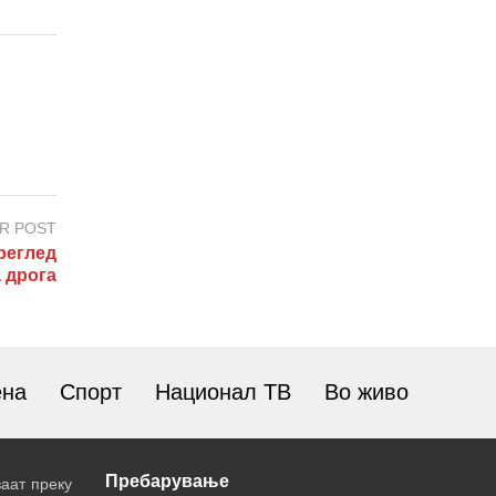
R POST
реглед
 дрога
ена
Спорт
Национал ТВ
Во живо
Пребарување
аат преку