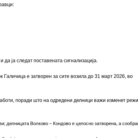
равци:
и да ја следат поставената сигнализација.
 Галичица е затворен за сите возила до 31 март 2026, во
аботи, поради што на одредени делници важи изменет реж
ви; делницата Волково – Кондово е целосно затворена, а сообраќ