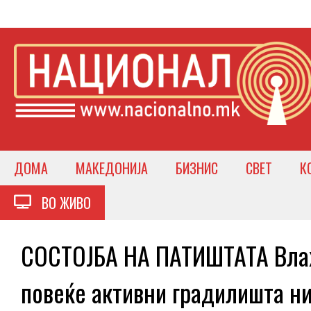
ДОМА
МАКЕДОНИЈА
БИЗНИС
СВЕТ
К
ВО ЖИВО
СОСТОЈБА НА ПАТИШТАТА Влажн
повеќе активни градилишта н