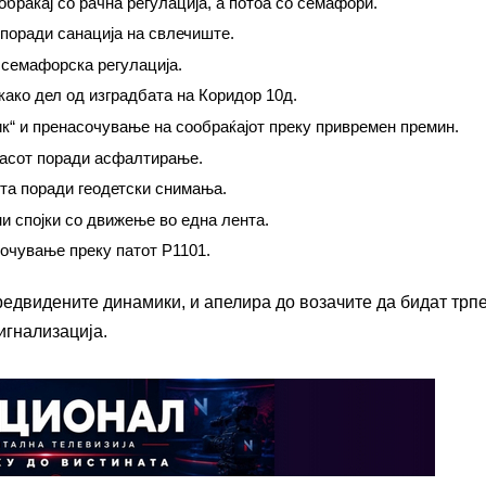
обраќај со рачна регулација, а потоа со семафори.
поради санација на свлечиште.
о семафорска регулација.
како дел од изградбата на Коридор 10д.
ик“ и пренасочување на сообраќајот преку привремен премин.
 часот поради асфалтирање.
та поради геодетски снимања.
ни спојки со движење во една лента.
очување преку патот Р1101.
едвидените динамики, и апелира до возачите да бидат трп
игнализација.