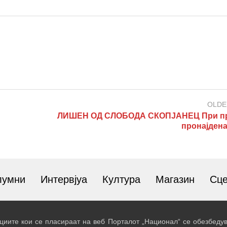
OLDE
ЛИШЕН ОД СЛОБОДА СКОПЈАНЕЦ При п
пронајдена
лумни
Интервјуа
Култура
Магазин
Сц
иите кои се пласираат на веб Порталот „Национал“ се обезбедув