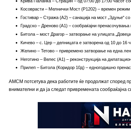
Крива Паланка – Страцин – од 07:00 до 17:00 часот со
Косоврасти – Мелнички Мост (Р1202) – времен режим 
Гостивар – Стража (А2) – санација на мост „Здуње“ с
Градско – Дреново (А1) – сообраќајни пренасочувања 
Битола – мост Драгор – затворање на улицата „Довеџ
Кичево – с. Цер – делницата е затворена од 10 до 16
Желино – Тетово – привремено затворање на една лен
Неготино – Велес (А1) – реконструкција на дилатацио
Прилеп – Битола (Коридор 10д) – едногодишно пренас
АМСМ потсетува дека работите ќе продолжат според пр
внимателни и да ја следат привремената сообраќајна с