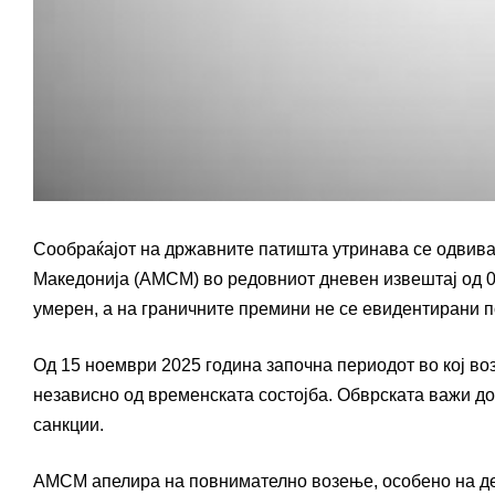
Сообраќајот на државните патишта утринава се одвива 
Македонија (АМСМ) во редовниот дневен извештај од 06
умерен, а на граничните премини не се евидентирани 
Од 15 ноември 2025 година започна периодот во кој во
независно од временската состојба. Обврската важи до
санкции.
АМСМ апелира на повнимателно возење, особено на дел