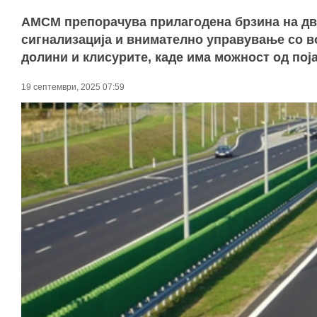
АМСМ препорачува прилагодена брзина на дв
сигнализација и внимателно управување со во
долини и клисурите, каде има можност од пој
19 септември, 2025 07:59