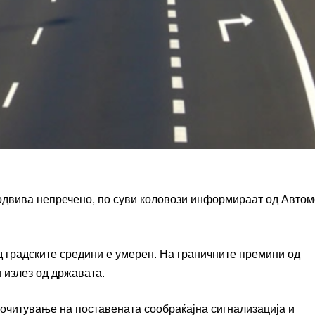
 одвива непречено, по суви коловози информираат од Автом
д градските средини е умерен. На граничните премини од
 излез од државата.
читување на поставената сообраќајна сигнализација и