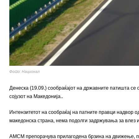
Фото: Национал
Денеска (19.09.) сообраќајот на државните патишта се
сојузот на Македонија..
Интензитетот на сообраќај на патните правци надвор о
македонска страна, нема подолги задржувања за влез и
АМСМ препорачува прилагодена брзина на движење, по