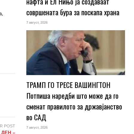
нафта и Ел Нињо ја создаваат
совршената бура за поскапа храна
а,
7 август, 2026
ТРАМП ГО ТРЕСЕ ВАШИНГТОН
Потпиша наредби што може да го
сменат правилото за државјанство
во САД
R POST
7 август, 2026
 ДЕН –