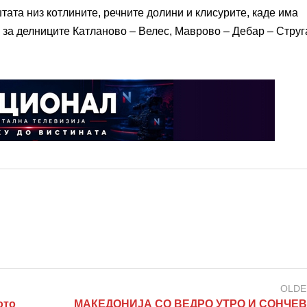
ата низ котлините, речните долини и клисурите, каде има
 за делниците Катланово – Велес, Маврово – Дебар – Струг
OLDE
ото
МАКЕДОНИЈА СО ВЕДРО УТРО И СОНЧЕВ