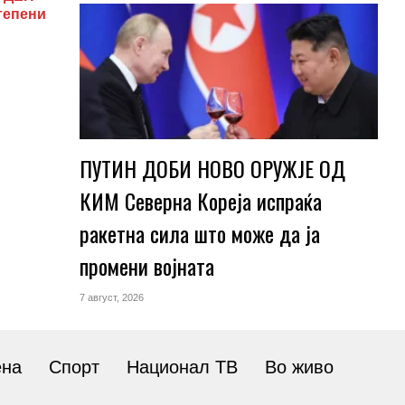
тепени
ПУТИН ДОБИ НОВО ОРУЖЈЕ ОД
КИМ Северна Кореја испраќа
ракетна сила што може да ја
промени војната
7 август, 2026
ена
Спорт
Национал ТВ
Во живо