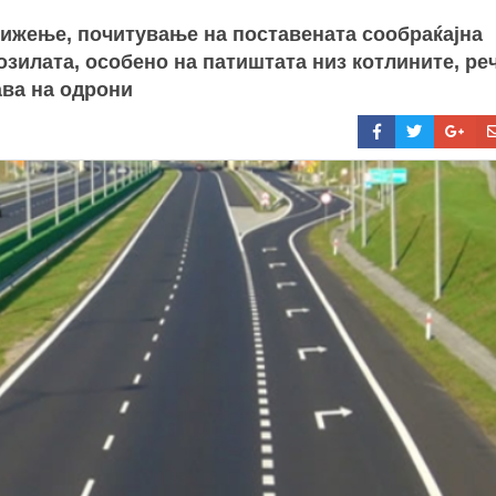
ижење, почитување на поставената сообраќајна
зилата, особено на патиштата низ котлините, ре
ава на одрони