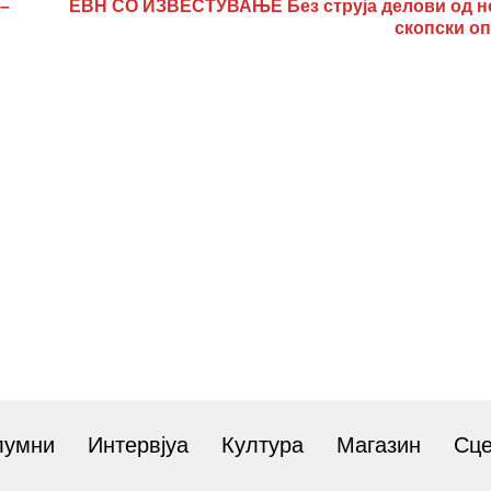
–
ЕВН СО ИЗВЕСТУВАЊЕ Без струја делови од н
скопски о
лумни
Интервјуа
Култура
Магазин
Сц