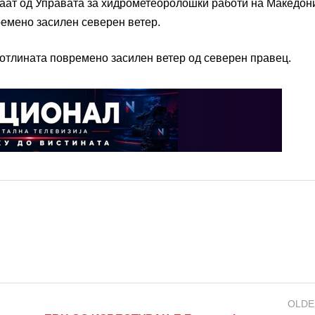
аат од Управата за хидрометеоролошки работи на Македони
емено засилен северен ветер.
 котлината повремено засилен ветер од северен правец.
OLDE