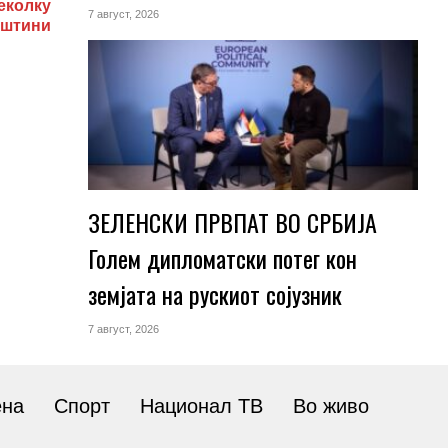
еколку
7 август, 2026
пштини
ЗЕЛЕНСКИ ПРВПАТ ВО СРБИЈА
Голем дипломатски потег кон
земјата на рускиот сојузник
7 август, 2026
ена
Спорт
Национал ТВ
Во живо