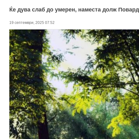
Ќе дува слаб до умерен, наместа долж Повар
19 септември, 2025 07:52