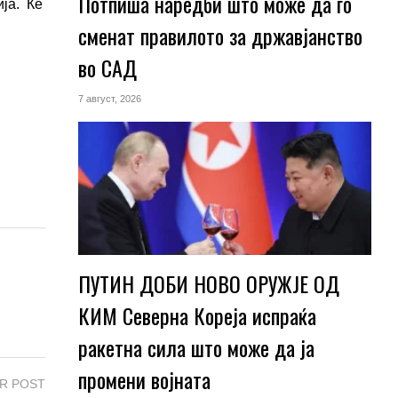
Потпиша наредби што може да го
ја. Ќе
сменат правилото за државјанство
во САД
7 август, 2026
ПУТИН ДОБИ НОВО ОРУЖЈЕ ОД
КИМ Северна Кореја испраќа
ракетна сила што може да ја
промени војната
R POST