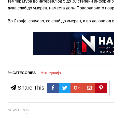
температура во интервал од 5 до 30 степени информир
дува слаб до умерен, наместа долж Повардарието повр
Во Скопје, сончево, со слаб до умерен, а во делови од
Македонија
CATEGORIES
Share This
NEWER POST