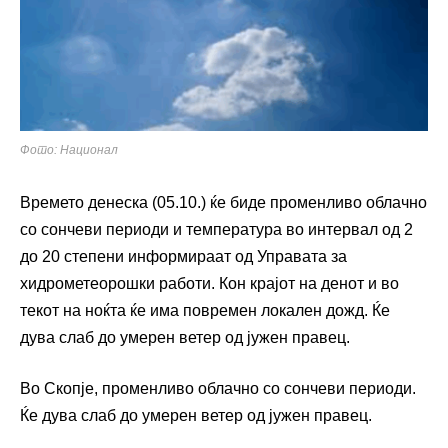
Фото: Национал
Времето денеска (05.10.) ќе биде променливо облачно
со сончеви периоди и температура во интервал од 2
до 20 степени информираат од Управата за
хидрометеорошки работи. Кон крајот на денот и во
текот на ноќта ќе има повремен локален дожд. Ќе
дува слаб до умерен ветер од јужен правец.
Во Скопје, променливо облачно со сончеви периоди.
Ќе дува слаб до умерен ветер од јужен правец.