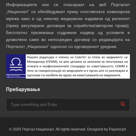
Информациите кои се пласираат на веб Порталот
„Национал“ се обезбедуваат преку сопствената новинарска
мрежа како и од неколку медиумски издавачи од регионот
(преку регулирани договори за соработка/авторски права).
Бесплатно преземање содржини надвор од условите е
дозволено само во непосреден договор со редакцијата на
Порталот „Национал“ односно со одговорниот уредник.
Пребарување
© 2025 Портал Национал. All rights reserved. Designed by Payoncart.