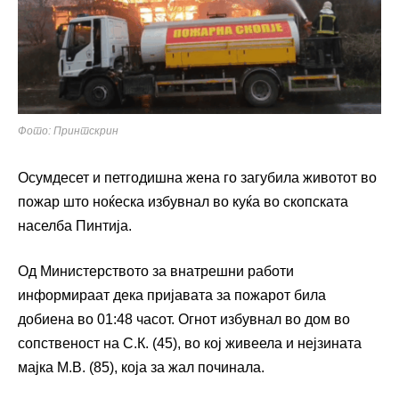
Фото: Принтскрин
Осумдесет и петгодишна жена го загубила животот во
пожар што ноќеска избувнал во куќа во скопската
населба Пинтија.
Од Министерството за внатрешни работи
информираат дека пријавата за пожарот била
добиена во 01:48 часот. Огнот избувнал во дом во
сопственост на С.К. (45), во кој живеела и нејзината
мајка М.В. (85), која за жал починала.