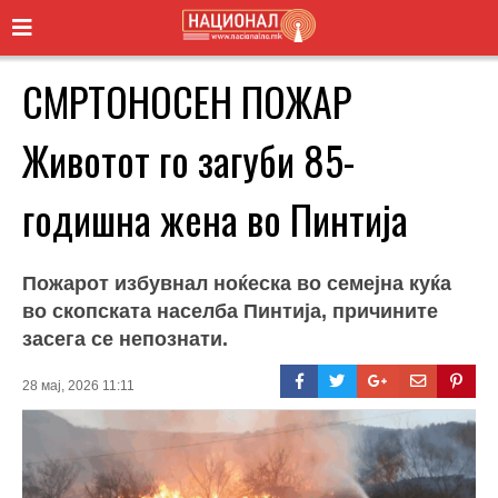
СМРТОНОСЕН ПОЖАР
Животот го загуби 85-
годишна жена во Пинтија
Пожарот избувнал ноќеска во семејна куќа
во скопската населба Пинтија, причините
засега се непознати.
28 мај, 2026 11:11