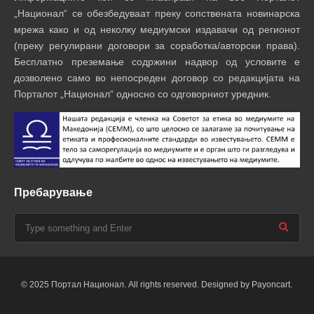
„Национал“ се обезбедуваат преку сопствената новинарска
мрежа како и од неколку медиумски издавачи од регионот
(преку регулирани договори за соработка/авторски права).
Бесплатно преземање содржини надвор од условите е
дозволено само во непосреден договор со редакцијата на
Порталот „Национал“ односно со одговорниот уредник.
Пребарување
© 2025 Портал Национал. All rights reserved. Designed by Payoncart.