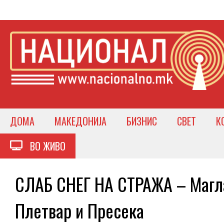
ДОМА
МАКЕДОНИЈА
БИЗНИС
СВЕТ
К
ВО ЖИВО
СЛАБ СНЕГ НА СТРАЖА – Магла
Плетвар и Пресека