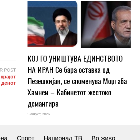
КОЈ ГО УНИШТУВА ЕДИНСТВОТО
НА ИРАН Се бара оставка од
R POST
крајот
Пезешкијан, се споменува Моџтаба
 денот
Хамнеи – Кабинетот жестоко
демантира
5 август, 2026
ена
Спорт
Национал ТВ
Во живо