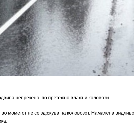
 одвива непречено, по претежно влажни коловози.
 во мометот не се здржува на коловозот. Намалена видливо
ека.