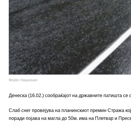
Фото: Национал
Денеска (16.02.) сообраќајот на државните патишта се
Слаб снег провејува на планинскиот премин Стража кој
поради појава на магла до 50м. има на Плетвар и Прес