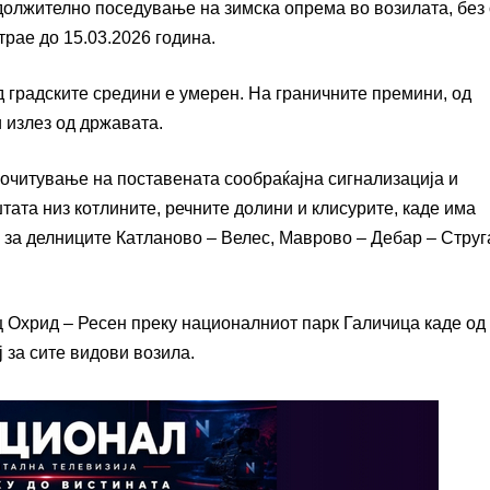
адолжително поседување на зимска опрема во возилата, без
рае до 15.03.2026 година.
д градските средини е умерен. На граничните премини, од
 излез од државата.
читување на поставената сообраќајна сигнализација и
ата низ котлините, речните долини и клисурите, каде има
 за делниците Катланово – Велес, Маврово – Дебар – Струг
ц Охрид – Ресен преку националниот парк Галичица каде од
ј за сите видови возила.