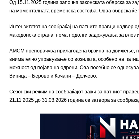
Од 15.11.2025 година започна законската обврска за з
на моменталната временска состојба. Оваа обврска ќе т
Интензитетот на сообраќај на патните правци надвор о
македонска страна, нема подолги задржувања за влез и
АМСМ препорачува прилагодена брзина на движење, по
внимателно управување со возилата, особено на патишт
можност од појава на одрони. Ова посебно се однесува
Виница – Берово и Кочани – Делчево.
Сезонски режим на сообраќајот важи за патниот праве
21.11.2025 до 31.03.2026 година се затвора за сообраќа