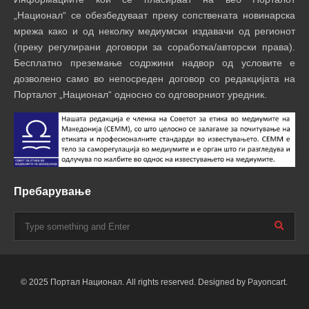
„Национал“ се обезбедуваат преку сопствената новинарска
мрежа како и од неколку медиумски издавачи од регионот
(преку регулирани договори за соработка/авторски права).
Бесплатно преземање содржини надвор од условите е
дозволено само во непосреден договор со редакцијата на
Порталот „Национал“ односно со одговорниот уредник.
Пребарување
© 2025 Портал Национал. All rights reserved. Designed by Payoncart.