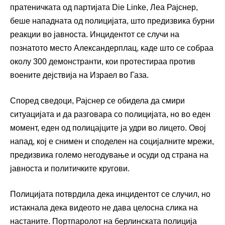
пратеничката од партијата Die Linke, Леа Рајснер,
беше нападната од полицијата, што предизвика бурни
реакции во јавноста. Инцидентот се случи на
познатото место Александерплац, каде што се собраа
околу 300 демонстранти, кои протестираа против
воените дејствија на Израел во Газа.
Според сведоци, Рајснер се обидела да смири
ситуацијата и да разговара со полицијата, но во еден
момент, еден од полицајците ја удри во лицето. Овој
напад, кој е снимен и споделен на социјалните мрежи,
предизвика големо негодување и осуди од страна на
јавноста и политичките кругови.
Полицијата потврдила дека инцидентот се случил, но
истакнала дека видеото не дава целосна слика на
настаните. Портпаролот на берлинската полиција