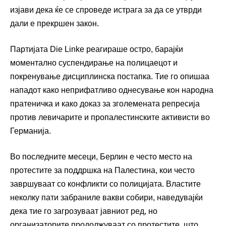
изјави дека ќе се спроведе истрага за да се утврди
дали е прекршен закон.
Партијата Die Linke реагираше остро, барајќи
моментално суспендирање на полицаецот и
покренување дисциплинска постапка. Тие го опишаа
нападот како неприфатливо однесување кон народна
пратеничка и како доказ за зголемената репресија
против левичарите и пропалестинските активисти во
Германија.
Во последните месеци, Берлин е често место на
протестите за поддршка на Палестина, кои често
завршуваат со конфликти со полицијата. Властите
неколку пати забраниле вакви собири, наведувајќи
дека тие го загрозуваат јавниот ред, но
организаторите продолжуваат со протестите, што