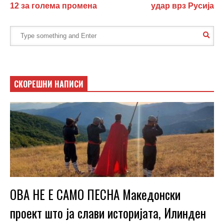
12 за голема промена
удар врз Русија
СКОРЕШНИ НАПИСИ
ОВА НЕ Е САМО ПЕСНА Македонски
проект што ја слави историјата, Илинден